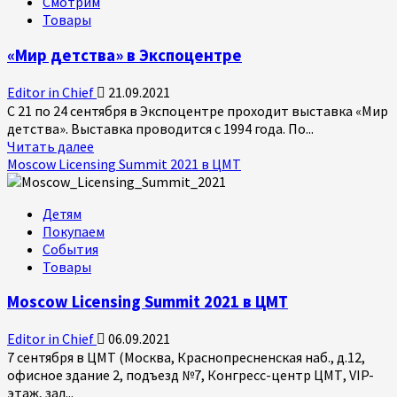
Смотрим
Товары
«Мир детства» в Экспоцентре
Editor in Chief
21.09.2021
С 21 по 24 сентября в Экспоцентре проходит выставка «Мир
детства». Выставка проводится с 1994 года. По...
Прочитать
Читать далее
больше
Mosсow Licensing Summit 2021 в ЦМТ
о
«Мир
Детям
детства»
Покупаем
в
События
Экспоцентре
Товары
Mosсow Licensing Summit 2021 в ЦМТ
Editor in Chief
06.09.2021
7 сентября в ЦМТ (Москва, Краснопресненская наб., д.12,
офисное здание 2, подъезд №7, Конгресс-центр ЦМТ, VIP-
этаж, зал...