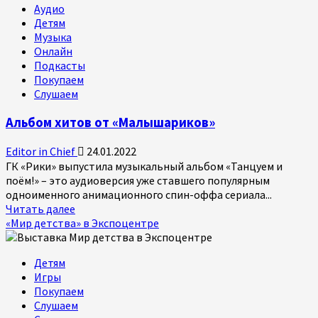
Аудио
Детям
Музыка
Онлайн
Подкасты
Покупаем
Слушаем
Альбом хитов от «Малышариков»
Editor in Chief
24.01.2022
ГК «Рики» выпустила музыкальный альбом «Танцуем и
поём!» – это аудиоверсия уже ставшего популярным
одноименного анимационного спин-оффа сериала...
Прочитать
Читать далее
больше
«Мир детства» в Экспоцентре
о
Альбом
Детям
хитов
Игры
от
Покупаем
«Малышариков»
Слушаем