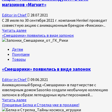
магазинов «Магнит»
Editor in Chief
28.07.2021
С 28 июля по 30 сентября 2021 г. компания Henkel проводит
совместную акцию с анимационным брендом «Фиксики»...
Прочитать
Читать далее
больше
«Смешарики» появились в виде запонок
о
Акция
Детям
«Фиксики
Покупаем
Рекомендуют!»
Товары
в
сети
«Смешарики» появились в виде запонок
магазинов
«Магнит»
Editor in Chief
09.06.2021
Анимационный бренд «Смешарики» в партнерстве с
ювелирным домом Sasonko создали необычную коллекцию
запонок в образе легендарных мультперсонажей....
Прочитать
Читать далее
больше
Плюшевые Белка и Стрелка уже в продаже!
о