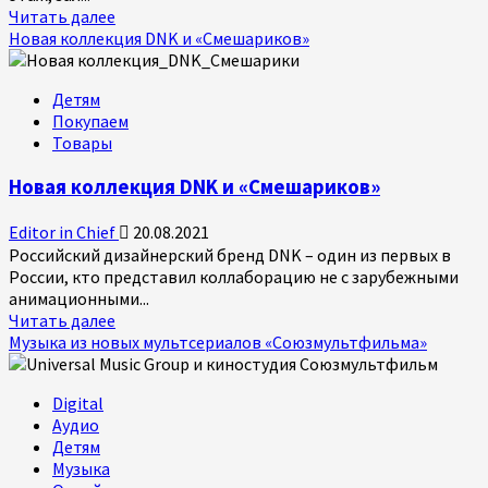
Прочитать
Читать далее
больше
Новая коллекция DNK и «Смешариков»
о
Mosсow
Детям
Licensing
Покупаем
Summit
Товары
2021
в
Новая коллекция DNK и «Смешариков»
ЦМТ
Editor in Chief
20.08.2021
Российский дизайнерский бренд DNK – один из первых в
России, кто представил коллаборацию не с зарубежными
анимационными...
Прочитать
Читать далее
больше
Музыка из новых мультсериалов «Союзмультфильма»
о
Новая
Digital
коллекция
Аудио
DNK
Детям
и
Музыка
«Смешариков»