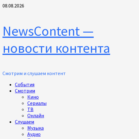
Перейти
08.08.2026
к
содержимому
NewsContent —
новости контента
Смотрим и слушаем контент
Основное
События
меню
Смотрим
Кино
Сериалы
ТВ
Онлайн
Слушаем
Музыка
Аудио