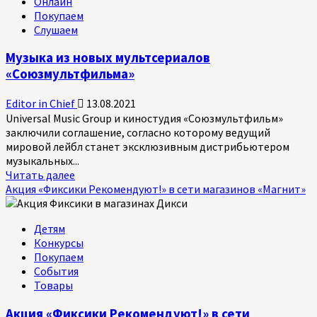
Онлайн
Покупаем
Слушаем
Музыка из новых мультсериалов
«Союзмультфильма»
Editor in Chief
13.08.2021
Universal Music Group и киностудия «Союзмультфильм»
заключили соглашение, согласно которому ведущий
мировой лейбл станет эксклюзивным дистрибьютером
музыкальных...
Прочитать
Читать далее
больше
Акция «Фиксики Рекомендуют!» в сети магазинов «Магнит»
о
Музыка
Детям
из
Конкурсы
новых
Покупаем
мультсериалов
События
«Союзмультфильма»
Товары
Акция «Фиксики Рекомендуют!» в сети