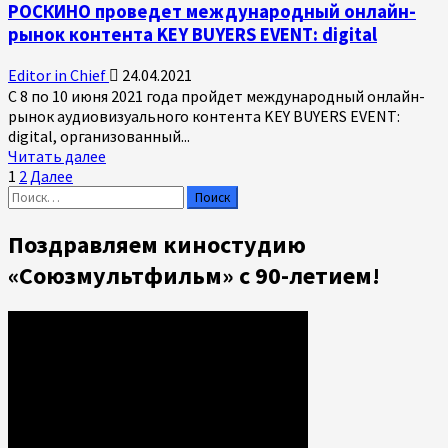
РОСКИНО проведет международный онлайн-
рынок контента KEY BUYERS EVENT: digital
Editor in Chief
24.04.2021
С 8 по 10 июня 2021 года пройдет международный онлайн-
рынок аудиовизуального контента KEY BUYERS EVENT:
digital, организованный...
Прочитать
Читать далее
Пагинация
больше
1
2
Далее
Найти:
о
записей
РОСКИНО
проведет
Поздравляем киностудию
международный
«Союзмультфильм» с 90-летием!
онлайн-
рынок
контента
KEY
BUYERS
EVENT:
digital