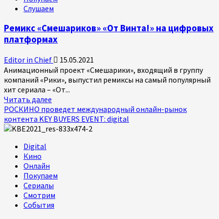
Слушаем
Ремикс «Смешариков» «От Винта!» на цифровых
платформах
Editor in Chief
15.05.2021
Анимационный проект «Смешарики», входящий в группу
компаний «Рики», выпустил ремиксы на самый популярный
хит сериала – «От...
Прочитать
Читать далее
больше
РОСКИНО проведет международный онлайн-рынок
о
контента KEY BUYERS EVENT: digital
Ремикс
«Смешариков»
Digital
«От
Кино
Винта!»
Онлайн
на
Покупаем
цифровых
Сериалы
платформах
Смотрим
События