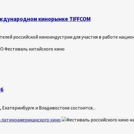
международном кинорынке TIFFCOM
лей российской киноиндустрии для участия в работе национа
26
ве, Екатеринбурге и Владивостоке состоится...
о латиноамериканского кино