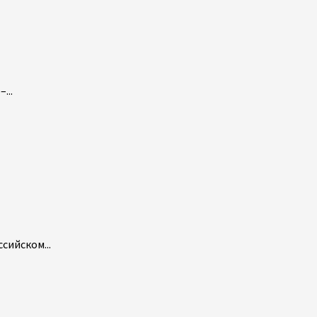
...
сийском...