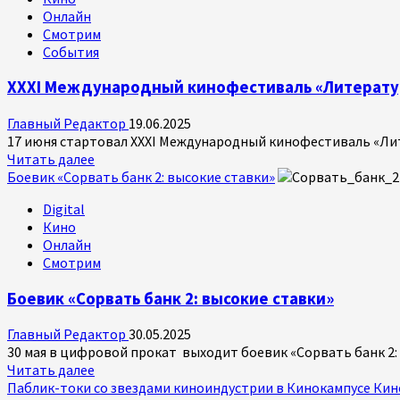
«Архитектура
Онлайн
памяти:
Смотрим
культурные
События
коды
–
XХXI Международный кинофестиваль «Литератур
тренд
или
Главный Редактор
19.06.2025
потребность
17 июня стартовал XХXI Международный кинофестиваль «Лите
в
Прочитать
Читать далее
возвращении
больше
Боевик «Сорвать банк 2: высокие ставки»
к
о
истокам?»
Digital
XХXI
на
Кино
Международный
ПМЭФ
Онлайн
кинофестиваль
2025
Смотрим
«Литература
и
Боевик «Сорвать банк 2: высокие ставки»
кино»
Главный Редактор
30.05.2025
30 мая в цифровой прокат выходит боевик «Сорвать банк 2: в
Прочитать
Читать далее
больше
Паблик-токи со звездами киноиндустрии в Кинокампусе Кин