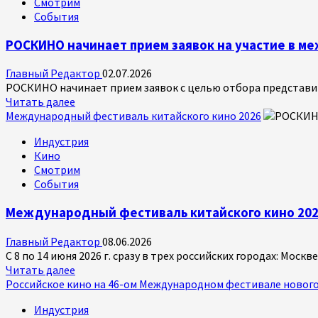
Смотрим
События
РОСКИНО начинает прием заявок на участие в 
Главный Редактор
02.07.2026
РОСКИНО начинает прием заявок с целью отбора представите
Прочитать
Читать далее
больше
Международный фестиваль китайского кино 2026
о
Индустрия
РОСКИНО
Кино
начинает
Смотрим
прием
События
заявок
на
Международный фестиваль китайского кино 20
участие
в
Главный Редактор
08.06.2026
международном
С 8 по 14 июня 2026 г. сразу в трех российских городах: Моск
кинорынке
Прочитать
Читать далее
TIFFCOM
больше
Российское кино на 46-ом Международном фестивале новог
о
Индустрия
Международный