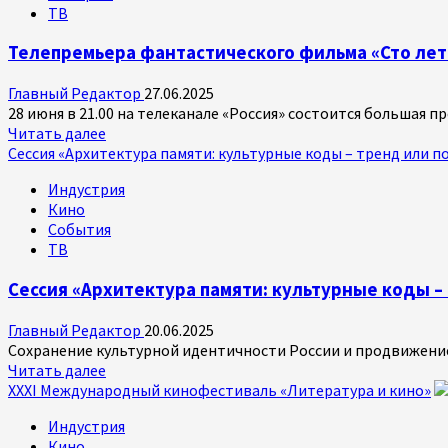
ТВ
крупнейшем
азиатском
Телепремьера фантастического фильма «Сто лет
кинорынке
TIFFCOM
Главный Редактор
27.06.2025
28 июня в 21.00 на телеканале «Россия» состоится большая п
Прочитать
Читать далее
больше
Сессия «Архитектура памяти: культурные коды – тренд или 
о
Индустрия
Телепремьера
Кино
фантастического
События
фильма
ТВ
«Сто
лет
Сессия «Архитектура памяти: культурные коды –
тому
вперёд»
Главный Редактор
20.06.2025
Сохранение культурной идентичности России и продвижение 
Прочитать
Читать далее
больше
XХXI Международный кинофестиваль «Литература и кино»
о
Индустрия
Сессия
Кино