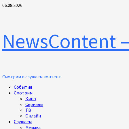
Перейти
06.08.2026
к
содержимому
NewsContent 
Смотрим и слушаем контент
Основное
События
меню
Смотрим
Кино
Сериалы
ТВ
Онлайн
Слушаем
Музыка