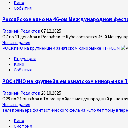
Кино
фестиваль
События
китайского
кино
Российское кино на 46-ом Международном фест
2026
Главный Редактор
07.12.2025
С 7 по 11 декабря в Республике Куба состоится 46-й Междун
Прочитать
Читать далее
больше
РОСКИНО на крупнейшем азиатском кинорынке TIFFCOM
о
Индустрия
Российское
Кино
кино
События
на
46-
РОСКИНО на крупнейшем азиатском кинорынке T
ом
Международном
Главный Редактор
26.10.2025
фестивале
С 29 по 31 октября в Токио пройдет международный рынок а
нового
Прочитать
Читать далее
латиноамериканского
больше
Телепремьера фантастического фильма «Сто лет тому вперё
кино
о
Кино
РОСКИНО
Смотрим
на