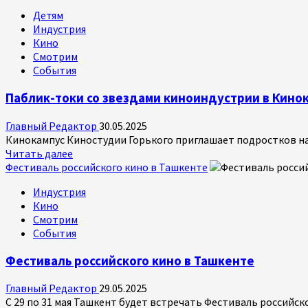
о
Детям
Боевик
Индустрия
«Сорвать
Кино
банк
Смотрим
2:
События
высокие
ставки»
Паблик-токи со звездами киноиндустрии в Кино
Главный Редактор
30.05.2025
Кинокампус Киностудии Горького приглашает подростков на 
Прочитать
Читать далее
больше
Фестиваль российского кино в Ташкенте
о
Индустрия
Паблик-
Кино
токи
Смотрим
со
События
звездами
киноиндустрии
Фестиваль российского кино в Ташкенте
в
Кинокампусе
Главный Редактор
29.05.2025
Киностудии
С 29 по 31 мая Ташкент будет встречать Фестиваль российс
Горького