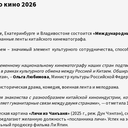
 кино 2026
кве, Екатеринбурге и Владивостоке состоится
«Международны
нанные ленты китайского кинематографа.
ем – значимый элемент культурного сотрудничества, спос
временному национальному кинематографу наших стран подт
 рамках культурного обмена между Россией и Китаем. Обширн
ая», –
Ольга Любимова
, Министр культуры Российской Федер
сторическая драма, комедия, военная лента и мелодрама.
я знакомства с разнообразием китайской киноиндустрии, ко
пляет гуманитарные связи между двумя странами», —
отметила
еская картина
«Личи из Чанъаня»
(2025 г., реж. Дун Чэнпэн)
едлагают желанную должность «посланника личи». Успех на эт
альный продюсер фильма Ли Япин.