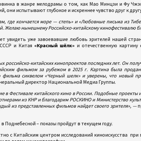
 Новинка в жанре мелодрамы о том, как Мао Минцзи и Фу Чжэ
, они испытывают глубокое и искреннее чувство друг к другу
, где кончается море — степь» и «Любовные письма из Тибета
дей. Желаю нынешнему Российско-китайскому кинофестивалю бл
т увидеть уже завоевавшие любовь зрителей нашей страны
 СССР и Китая
«Красный шёлк»
и отечественную картину 
 российско-китайских кинопроектов последних лет. Он получил
ийским фильмом за рубежом в 2025 г. Картина была продан
 фильма сиквелом «Черный шелк» и уверены, что новый пр
енеральный директор Национальной Медиа Группы.
ие в Фестивале китайского кино в России. Подобные проекты 
артнерами из КНР и благодарим РОСКИНО и Министерство кул
ждый из представленных фильмов найдет своего зрителя», —
п
в Поднебесной – показы пройдут в текущем году.
но с Китайским центром исследований киноискусства при 
ки по делам кинематографии.