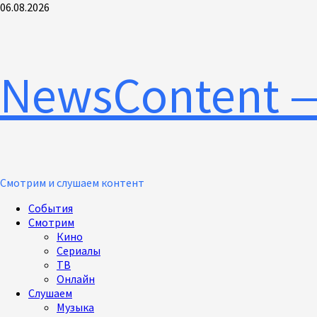
Перейти
06.08.2026
к
содержимому
NewsContent 
Смотрим и слушаем контент
Основное
События
меню
Смотрим
Кино
Сериалы
ТВ
Онлайн
Слушаем
Музыка