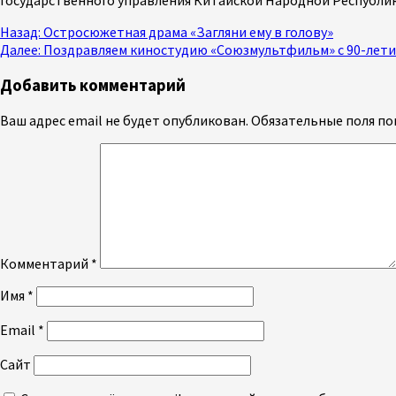
Продолжить
Назад:
Остросюжетная драма «Загляни ему в голову»
Далее:
Поздравляем киностудию «Союзмультфильм» с 90-лети
чтение
Добавить комментарий
Ваш адрес email не будет опубликован.
Обязательные поля п
Комментарий
*
Имя
*
Email
*
Сайт