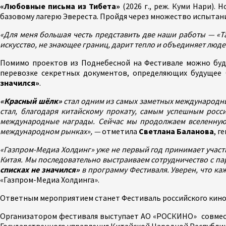
«Любовные письма из Тибета»
(2026 г., реж. Куми Нари).
базовому лагерю Эвереста. Пройдя через множество испытаний
«Для меня большая честь представить две наши работы — «Там
искусство, не знающее границ, дарит тепло и объединяет лю
Помимо проектов из Поднебесной на Фестивале можно буде
перевозке секретных документов, определяющих будущее
значился»
.
«Красный шёлк»
стал одним из самых заметных международных
стал, благодаря китайскому прокату, самым успешным росс
международные награды. Сейчас мы продолжаем вселенную
международном рынках», —
отметила
Светлана Баланова
, г
«Газпром-Медиа Холдинг» уже не первый год принимает участ
Китая. Мы последовательно выстраиваем сотрудничество с п
списках не значился»
в программу Фестиваля. Уверен, что ка
«Газпром-Медиа Холдинга».
Ответным мероприятием станет Фестиваль российского кино 
Организатором фестиваля выступает АО «РОСКИНО» совмест
Государственного управления Китайской Народной Республи