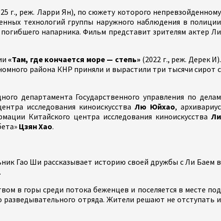
25 г., реж. Ларри Ян), по сюжету которого непревзойденном
менных технологий группы наружного наблюдения в полиции
о погибшего напарника. Фильм представит зрителям актер Ли
мии
«Там, где кончается море — степь»
(2022 г., реж. Дерек И)
номного района КНР приняли и вырастили три тысячи сирот с
ного департамента Государственного управления по делам
центра исследования киноискусства
Лю Юйхао
, архивариус
рмации Китайского центра исследования киноискусства
Ли
бета»
Цзян Хао
.
льник Гао Ши рассказывает историю своей дружбы с Ли Баем 
.
ством в горы среди потока беженцев и поселяется в месте по
го разведывательного отряда. Жители решают не отступать и