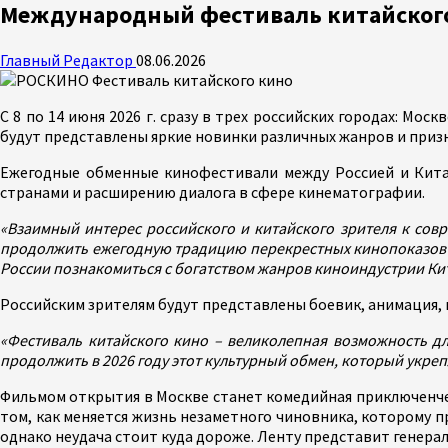
Международный фестиваль китайского
Главный Редактор
08.06.2026
С 8 по 14 июня 2026 г. сразу в трех российских городах: Мос
будут представлены яркие новинки различных жанров и приз
Ежегодные обменные кинофестивали между Россией и Кита
странами и расширению диалога в сфере кинематографии.
«Взаимный интерес российского и китайского зрителя к со
продолжить ежегодную традицию перекрестных кинопоказов в
России познакомиться с богатством жанров киноиндустрии Кит
Российским зрителям будут представлены боевик, анимация, и
«Фестиваль китайского кино – великолепная возможность дл
продолжить в 2026 году этот культурный обмен, который укре
Фильмом открытия в Москве станет комедийная приключенч
том, как меняется жизнь незаметного чиновника, которому пр
однако неудача стоит куда дороже. Ленту представит генер