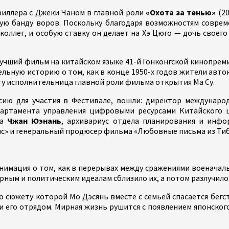
риллера с Джеки Чаном в главной роли
«Охота за тенью»
(20
мую банду воров. Поскольку благодаря возможностям совре
коллег, и особую ставку он делает на Хэ Цюго — дочь своег
лучший фильм на китайском языке 41-й Гонконгской кинопре
льную историю о том, как в конце 1950-х годов жители авто
ту исполнительница главной роли фильма открытия Ма Су.
ию для участия в Фестивале, вошли: директор международ
партамента управления цифровыми ресурсами Китайского 
ва
Чжан Юэнань
, архивариус отдела планирования и инфо
ьмс» и генеральный продюсер фильма «Любовные письма из Ти
я анимация о том, как в перерывах между сражениями военача
урным и политическим идеалам сблизило их, а потом разлучило
 по сюжету которой Мо Дэсянь вместе с семьей спасается бег
и его отрядом. Мирная жизнь рушится с появлением японско