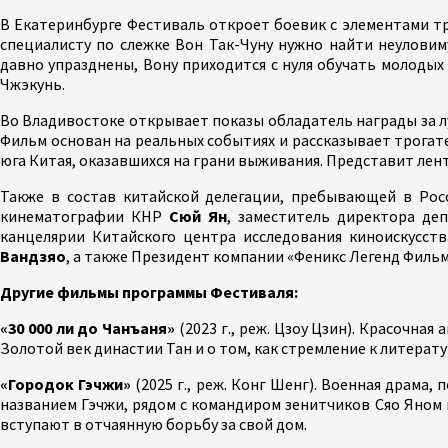
В Екатеринбурге Фестиваль откроет боевик с элементами т
специалисту по слежке Вон Так-Чуну нужно найти неулови
давно упразднены, Вону приходится с нуля обучать молодых 
Чжэкунь.
Во Владивостоке открывает показы обладатель награды за 
Фильм основан на реальных событиях и рассказывает трогате
юга Китая, оказавшихся на грани выживания. Представит лен
Также в состав китайской делегации, пребывающей в Росс
кинематографии КНР
Сюй Ян
, заместитель директора де
канцелярии Китайского центра исследования киноискусст
Вандзяо
, а также Президент компании «Феникс Легенд Фил
Другие фильмы программы Фестиваля:
«30 000 ли до Чанъаня»
(2023 г., реж. Цзоу Цзин). Красочна
Золотой век династии Тан и о том, как стремление к литерат
«Городок Гэчжи»
(2025 г., реж. Конг Шенг). Военная драма,
названием Гэчжи, рядом с командиром зенитчиков Сяо Яном 
вступают в отчаянную борьбу за свой дом.