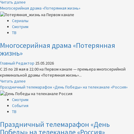
Прочитать
Читать далее
больше
Многосерийная драма «Потерянная жизнь»
о
Остросюжетная
Сериалы
драма
Смотрим
«Загляни
ТВ
ему
Многосерийная драма «Потерянная
в
голову»
жизнь»
Главный Редактор
25.05.2026
C 25 по 28 мая в 22.00 на Первом канале — премьера многосерийной
криминальной драмы «Потерянная жизнь»...
Прочитать
Читать далее
больше
Праздничный телемарафон «День Победы» на телеканале «Россия»
о
Многосерийная
Смотрим
драма
События
«Потерянная
ТВ
жизнь»
Праздничный телемарафон «День
Победы» на телеканале «Россия»