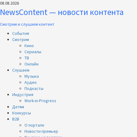
Перейти
08.08.2026
к
NewsContent — новости контента
содержимому
Смотрим и слушаем контент
Основное
События
меню
Смотрим
Кино
Сериалы
ТВ
Онлайн
Слушаем
Музыка
Аудио
Подкасты
Индустрия
Work-in-Progress
Детям
Конкурсы
B2B
О портале
Новости премьер