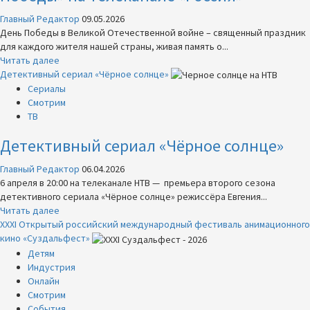
Главный Редактор
09.05.2026
День Победы в Великой Отечественной войне – священный праздник
для каждого жителя нашей страны, живая память о...
Прочитать
Читать далее
больше
Детективный сериал «Чёрное солнце»
о
Сериалы
Праздничный
Смотрим
телемарафон
ТВ
«День
Детективный сериал «Чёрное солнце»
Победы»
на
Главный Редактор
06.04.2026
телеканале
6 апреля в 20:00 на телеканале НТВ — премьера второго сезона
«Россия»
детективного сериала «Чёрное солнце» режиссёра Евгения...
Прочитать
Читать далее
больше
XXXI Открытый российский международный фестиваль анимационного
о
кино «Суздальфест»
Детективный
Детям
сериал
Индустрия
«Чёрное
Онлайн
солнце»
Смотрим
События