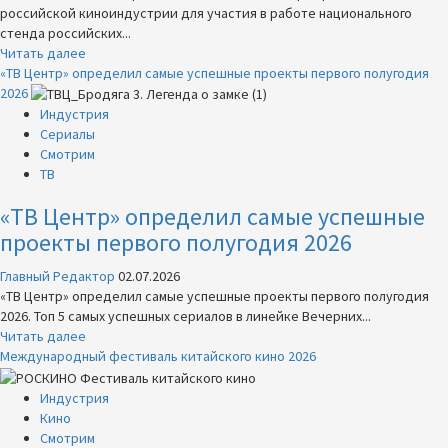
российской киноиндустрии для участия в работе национального
стенда российских...
Прочитать
Читать далее
больше
«ТВ Центр» определил самые успешные проекты первого полугодия
о
2026
РОСКИНО
Индустрия
начинает
Сериалы
прием
Смотрим
заявок
ТВ
на
«ТВ Центр» определил самые успешные
участие
в
проекты первого полугодия 2026
международном
кинорынке
Главный Редактор
02.07.2026
TIFFCOM
«ТВ Центр» определил самые успешные проекты первого полугодия
2026. Топ 5 самых успешных сериалов в линейке Вечерних...
Прочитать
Читать далее
больше
Международный фестиваль китайского кино 2026
о
«ТВ
Индустрия
Центр»
Кино
определил
Смотрим