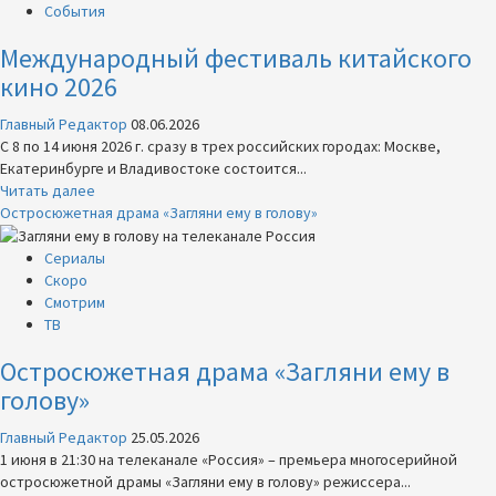
самые
События
успешные
Международный фестиваль китайского
проекты
первого
кино 2026
полугодия
2026
Главный Редактор
08.06.2026
С 8 по 14 июня 2026 г. сразу в трех российских городах: Москве,
Екатеринбурге и Владивостоке состоится...
Прочитать
Читать далее
больше
Остросюжетная драма «Загляни ему в голову»
о
Международный
Сериалы
фестиваль
Скоро
китайского
Смотрим
кино
ТВ
2026
Остросюжетная драма «Загляни ему в
голову»
Главный Редактор
25.05.2026
1 июня в 21:30 на телеканале «Россия» – премьера многосерийной
остросюжетной драмы «Загляни ему в голову» режиссера...