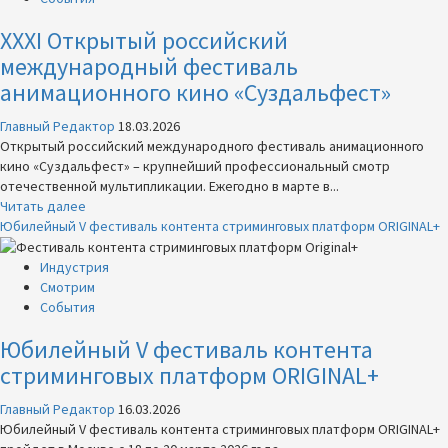
XXXI Открытый российский
международный фестиваль
анимационного кино «Суздальфест»
Главный Редактор
18.03.2026
Открытый российский международного фестиваль анимационного
кино «Суздальфест» – крупнейший профессиональный смотр
отечественной мультипликации. Ежегодно в марте в...
Прочитать
Читать далее
больше
Юбилейный V фестиваль контента стриминговых платформ ORIGINAL+
о
XXXI
Индустрия
Открытый
Смотрим
российский
События
международный
Юбилейный V фестиваль контента
фестиваль
анимационного
стриминговых платформ ORIGINAL+
кино
«Суздальфест»
Главный Редактор
16.03.2026
Юбилейный V фестиваль контента стриминговых платформ ORIGINAL+