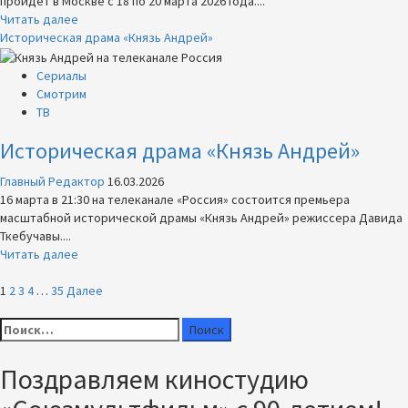
пройдет в Москве с 18 по 20 марта 2026 года....
Прочитать
Читать далее
больше
Историческая драма «Князь Андрей»
о
Юбилейный
Сериалы
V
Смотрим
фестиваль
ТВ
контента
Историческая драма «Князь Андрей»
стриминговых
платформ
Главный Редактор
16.03.2026
ORIGINAL+
16 марта в 21:30 на телеканале «Россия» состоится премьера
масштабной исторической драмы «Князь Андрей» режиссера Давида
Ткебучавы....
Прочитать
Читать далее
больше
Пагинация
о
1
2
3
4
…
35
Далее
Историческая
записей
Найти:
драма
«Князь
Андрей»
Поздравляем киностудию