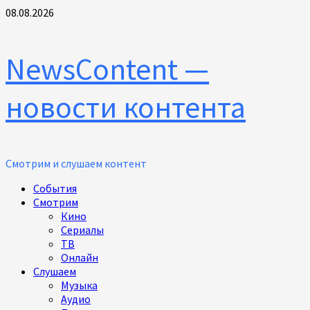
Перейти
08.08.2026
к
содержимому
NewsContent —
новости контента
Смотрим и слушаем контент
Основное
События
меню
Смотрим
Кино
Сериалы
ТВ
Онлайн
Слушаем
Музыка
Аудио