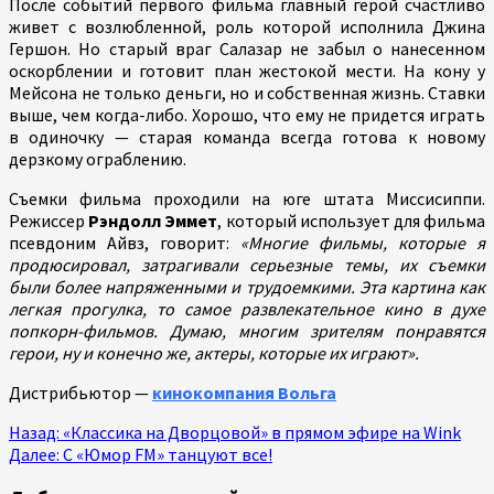
После событий первого фильма главный герой счастливо
живет с возлюбленной, роль которой исполнила Джина
Гершон. Но старый враг Салазар не забыл о нанесенном
оскорблении и готовит план жестокой мести. На кону у
Мейсона не только деньги, но и собственная жизнь. Ставки
выше, чем когда-либо. Хорошо, что ему не придется играть
в одиночку — старая команда всегда готова к новому
дерзкому ограблению.
Съемки фильма проходили на юге штата Миссисиппи.
Режиссер
Рэндолл Эммет
, который использует для фильма
псевдоним Айвз, говорит:
«Многие фильмы, которые я
продюсировал, затрагивали серьезные темы, их съемки
были более напряженными и трудоемкими. Эта картина как
легкая прогулка, то самое развлекательное кино в духе
попкорн-фильмов. Думаю, многим зрителям понравятся
герои, ну и конечно же, актеры, которые их играют».
Дистрибьютор —
кинокомпания Вольга
Продолжить
Назад:
«Классика на Дворцовой» в прямом эфире на Wink
Далее:
С «Юмор FM» танцуют все!
чтение