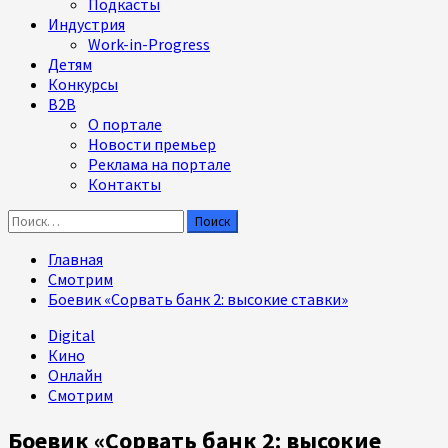
Подкасты
Индустрия
Work-in-Progress
Детям
Конкурсы
B2B
О портале
Новости премьер
Реклама на портале
Контакты
Найти:
Главная
Смотрим
Боевик «Сорвать банк 2: высокие ставки»
Digital
Кино
Онлайн
Смотрим
Боевик «Сорвать банк 2: высокие