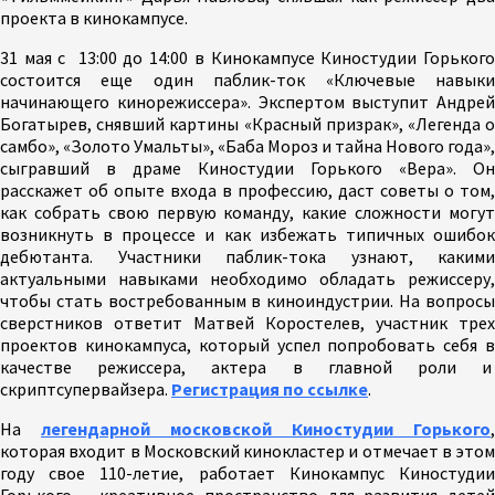
проекта в кинокампусе.
31 мая с 13:00 до 14:00 в Кинокампусе Киностудии Горького
состоится еще один паблик-ток «Ключевые навыки
начинающего кинорежиссера». Экспертом выступит Андрей
Богатырев, снявший картины «Красный призрак», «Легенда о
самбо», «Золото Умальты», «Баба Мороз и тайна Нового года»,
сыгравший в драме Киностудии Горького «Вера». Он
расскажет об опыте входа в профессию, даст советы о том,
как собрать свою первую команду, какие сложности могут
возникнуть в процессе и как избежать типичных ошибок
дебютанта. Участники паблик-тока узнают, какими
актуальными навыками необходимо обладать режиссеру,
чтобы стать востребованным в киноиндустрии. На вопросы
сверстников ответит Матвей Коростелев, участник трех
проектов кинокампуса, который успел попробовать себя в
качестве режиссера, актера в главной роли и
скриптсупервайзера.
Регистрация по ссылке
.
На
легендарной московской Киностудии Горького
,
которая входит в Московский кинокластер и отмечает в этом
году свое 110-летие, работает Кинокампус Киностудии
Горького – креативное пространство для развития детей