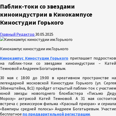
Паблик-токи со звездами
киноиндустрии в Кинокампусе
Киностудии Горького
Главный Редактор
30.05.2025
Кинокампус киностудии им.Горького
Кинокампус Киностудии Горького
приглашает подростков
на паблик-токи со звездами киноиндустрии – Катей
Темновой и Андреем Богатыревым.
30 мая c 18:00 до 19:00 в креативном пространстве на
легендарной московской Киностудии Горького (ул. Сергея
Эйзенштейна, 8с1) пройдет открытый паблик-ток с участием
юной звезды новогоднего блокбастера «Письмо Деду
Морозу» актрисой Катей Темновой. А 31 мая состоится
встреча с режиссером фильма «Красный призрак» и сериала
«Вампиры средней полосы» Андреем Богатыревым. Участие
бесплатное
по предварительной регистрации
.