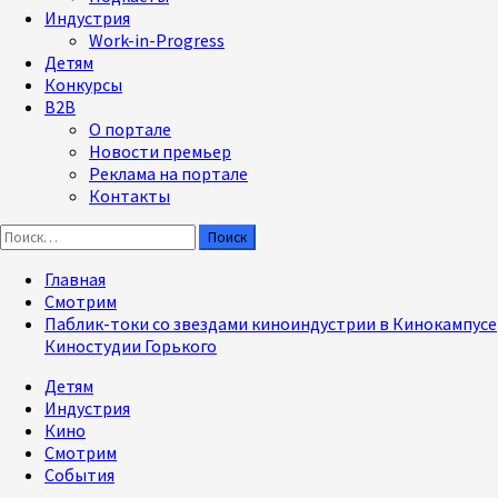
Индустрия
Work-in-Progress
Детям
Конкурсы
B2B
О портале
Новости премьер
Реклама на портале
Контакты
Найти:
Главная
Смотрим
Паблик-токи со звездами киноиндустрии в Кинокампусе
Киностудии Горького
Детям
Индустрия
Кино
Смотрим
События