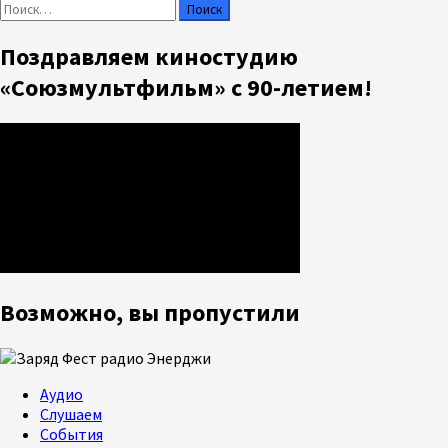
Найти:
Поздравляем киностудию
«Союзмультфильм» с 90-летием!
Возможно, вы пропустили
Аудио
Слушаем
События