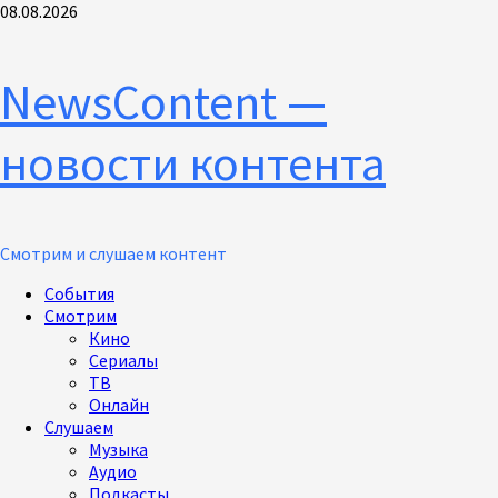
Перейти
08.08.2026
к
содержимому
NewsContent —
новости контента
Смотрим и слушаем контент
Основное
События
меню
Смотрим
Кино
Сериалы
ТВ
Онлайн
Слушаем
Музыка
Аудио
Подкасты