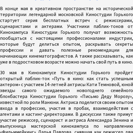
В конце мая в креативном пространстве на исторической
территории легендарной московской Киностудии Горького
стартует серия бесплатных встреч с режиссерами,
сценаристами и актерами. Участники паблик-токов от
Кинокампуса Киностудии Горького получат возможность
пообщаться с настоящими профессионалами индустрии,
которые будут делиться опытом, раскрывать секреты
профессии и давать полезные рекомендации для
начинающих кинематографистов. А также рассказывать, как
уже в подростковом возрасте можно начать свой путь в кино.
30 мая в Кинокампусе Киностудии Горького пройдет
открытый паблик-ток «Путь в кино: как стать успешным
актером» с участием 14-летней актрисы Кати Темновой, юной
звезды самого ожидаемого новогоднего семейного
блокбастера Киностудии Горького «Письмо Деду Морозу»,
известной по роли Манюни. Актриса поделится своим опытом
входа в профессию, участия в пробах, взаимодействия с
агентами и кастинг-директорами. В дискуссии также примут
участие режиссер, сценарист и актриса Александра Зенина и
выпускница мастерской кинокампуса по направлению
«Фильммейкинг» Дарья Павлова, снявшая как режиссер два