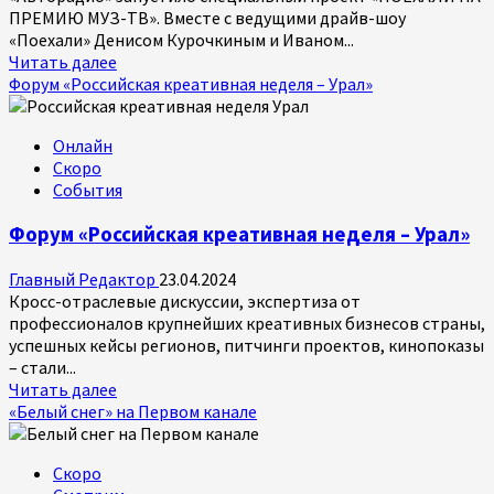
ПРЕМИЮ МУЗ-ТВ». Вместе с ведущими драйв-шоу
«Поехали» Денисом Курочкиным и Иваном...
Прочитать
Читать далее
больше
Форум «Российская креативная неделя – Урал»
о
Поехали
Онлайн
на
Скоро
премию
События
МУЗ-
ТВ
Форум «Российская креативная неделя – Урал»
вместе
с
Главный Редактор
23.04.2024
«Авторадио»!
Кросс-отраслевые дискуссии, экспертиза от
профессионалов крупнейших креативных бизнесов страны,
успешных кейсы регионов, питчинги проектов, кинопоказы
– стали...
Прочитать
Читать далее
больше
«Белый снег» на Первом канале
о
Форум
Скоро
«Российская