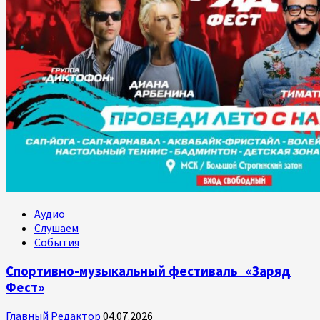
Аудио
Слушаем
События
Спортивно-музыкальный фестиваль «Заряд
Фест»
Главный Редактор
04.07.2026