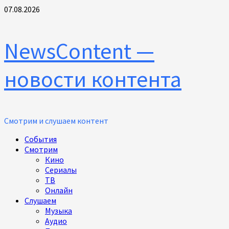
Перейти
07.08.2026
к
содержимому
NewsContent —
новости контента
Смотрим и слушаем контент
Основное
События
меню
Смотрим
Кино
Сериалы
ТВ
Онлайн
Слушаем
Музыка
Аудио