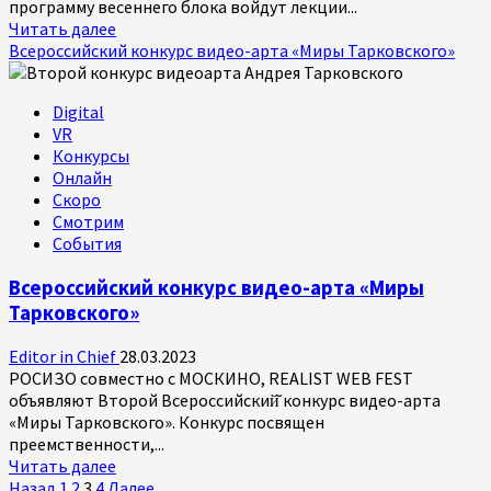
программу весеннего блока войдут лекции...
Прочитать
Читать далее
больше
Всероссийский конкурс видео-арта «Миры Тарковского»
о
ROSKINO
Digital
Academy
VR
на
Конкурсы
ММКФ
Онлайн
Скоро
Смотрим
События
Всероссийский конкурс видео-арта «Миры
Тарковского»
Editor in Chief
28.03.2023
РОСИЗО совместно с МОСКИНО, REALIST WEB FEST
объявляют Второй Всероссийский̆ конкурс видео-арта
«Миры Тарковского». Конкурс посвящен
преемственности,...
Прочитать
Читать далее
больше
Назад
1
2
3
4
Далее