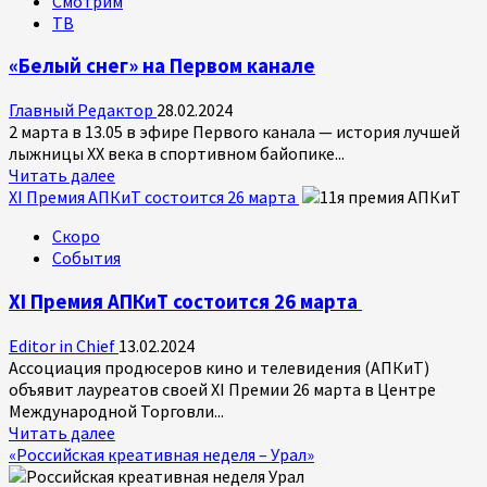
Смотрим
креативная
ТВ
неделя
–
«Белый снег» на Первом канале
Урал»
Главный Редактор
28.02.2024
2 марта в 13.05 в эфире Первого канала — история лучшей
лыжницы XX века в спортивном байопике...
Прочитать
Читать далее
больше
XI Премия АПКиТ состоится 26 марта
о
Скоро
«Белый
События
снег»
на
XI Премия АПКиТ состоится 26 марта
Первом
канале
Editor in Chief
13.02.2024
Ассоциация продюсеров кино и телевидения (АПКиТ)
объявит лауреатов своей XI Премии 26 марта в Центре
Международной Торговли...
Прочитать
Читать далее
больше
«Российская креативная неделя – Урал»
о