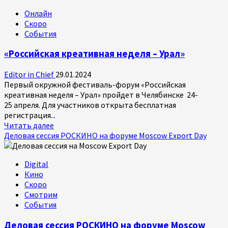
XI
Онлайн
Премия
Скоро
АПКиТ
События
состоится
26
«Российская креативная неделя – Урал»
марта
Editor in Chief
29.01.2024
Первый окружной фестиваль-форум «Российская
креативная неделя – Урал» пройдет в Челябинске 24-
25 апреля. Для участников открыта бесплатная
регистрация...
Прочитать
Читать далее
больше
Деловая сессия РОСКИНО на форуме Moscow Export Day
о
«Российская
Digital
креативная
Кино
неделя
Скоро
–
Смотрим
Урал»
События
Деловая сессия РОСКИНО на форуме Moscow