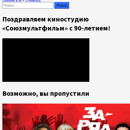
Пагинация
Найти:
о
записей
Всероссийский
конкурс
Поздравляем киностудию
видео-
«Союзмультфильм» с 90-летием!
арта
«Миры
Тарковского»
Возможно, вы пропустили