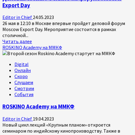
Export Day
Editor in Chief
24.05.2023
26 мая в 12:10 в Москве впервые пройдет деловой форум
Moscow Export Day. Мероприятие состоится в рамках
столичной...
Прочитать
Читать далее
больше
ROSKINO Academy на ММКФ
о
Деловая
Digital
сессия
Онлайн
РОСКИНО
Скоро
на
Слушаем
форуме
Смотрим
Moscow
События
Export
Day
ROSKINO Academy на ММКФ
Editor in Chief
19.04.2023
Новый цикл лекций «Крупным планом» откроется
семинаром по индийскому кинопроизводству. Также в