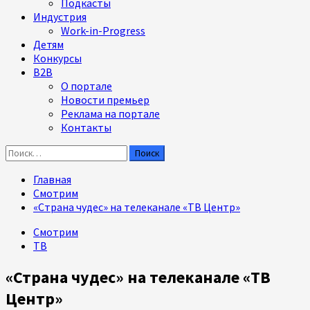
Подкасты
Индустрия
Work-in-Progress
Детям
Конкурсы
B2B
О портале
Новости премьер
Реклама на портале
Контакты
Найти:
Главная
Смотрим
«Страна чудес» на телеканале «ТВ Центр»
Смотрим
ТВ
«Страна чудес» на телеканале «ТВ
Центр»