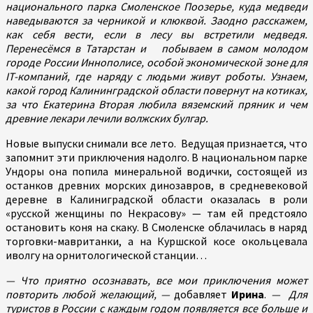
национального парка Смоленское Поозерье, куда медведи
наведываются за черникой и клюквой. Заодно расскажем,
как себя вести, если в лесу вы встретили медведя.
Перенесёмся в Татарстан и побываем в самом молодом
городе России Иннополисе, особой экономической зоне для
IT-компаний, где наряду с людьми живут роботы. Узнаем,
какой город Калининградской области повернут на котиках,
за что Екатерина Вторая любила вяземский пряник и чем
древние лекари лечили волжских булгар.
Новые выпуски снимали все лето. Ведущая признается, что
запомнит эти приключения надолго. В национальном парке
Ундоры она попила минеральной водички, состоящей из
останков древних морских динозавров, в средневековой
деревне в Калиниградской области оказалась в роли
«русской женщины по Некрасову» — там ей предстояло
остановить коня на скаку. В Смоленске облачилась в наряд
торговки-мавританки, а на Куршской косе окольцевала
иволгу на орнитологической станции…
— Что приятно осознавать, все мои приключения может
повторить любой желающий, —
добавляет
Ирина
.
— Для
туристов в России с каждым годом появляется все больше и