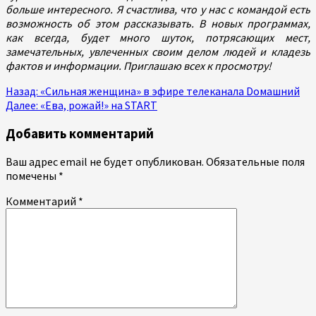
больше интересного. Я счастлива, что у нас с командой есть
возможность об этом рассказывать. В новых программах,
как всегда, будет много шуток, потрясающих мест,
замечательных, увлеченных своим делом людей и кладезь
фактов и информации. Приглашаю всех к просмотру!
Продолжить
Назад:
«Сильная женщина» в эфире телеканала Dомашний
Далее:
«Ева, рожай!» на START
чтение
Добавить комментарий
Ваш адрес email не будет опубликован.
Обязательные поля
помечены
*
Комментарий
*