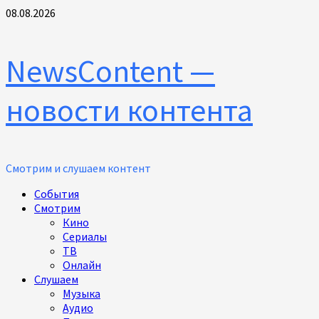
Перейти
08.08.2026
к
содержимому
NewsContent —
новости контента
Смотрим и слушаем контент
Основное
События
меню
Смотрим
Кино
Сериалы
ТВ
Онлайн
Слушаем
Музыка
Аудио