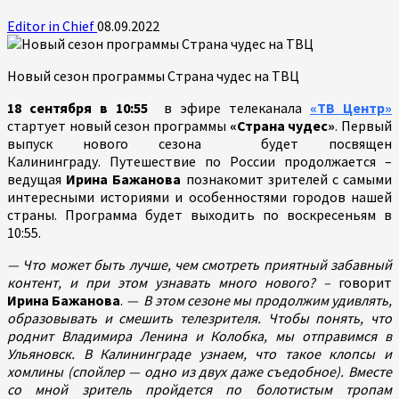
Editor in Chief
08.09.2022
Новый сезон программы Страна чудес на ТВЦ
18 сентября в 10:55
в эфире телеканала
«ТВ Центр»
стартует новый сезон программы
«Страна чудес»
. Первый
выпуск нового сезона будет посвящен
Калининграду. Путешествие по России продолжается –
ведущая
Ирина Бажанова
познакомит зрителей с самыми
интересными историями и особенностями городов нашей
страны. Программа будет выходить по воскресеньям в
10:55.
— Что может быть лучше, чем смотреть приятный забавный
контент, и при этом узнавать много нового? –
говорит
Ирина Бажанова
.
— В этом сезоне мы продолжим удивлять,
образовывать и смешить телезрителя. Чтобы понять, что
роднит Владимира Ленина и Колобка, мы отправимся в
Ульяновск. В Калининграде узнаем, что такое клопсы и
хомлины (спойлер — одно из двух даже съедобное). Вместе
со мной зритель пройдется по болотистым тропам