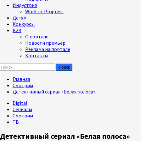
Индустрия
Work-in-Progress
Детям
Конкурсы
B2B
О портале
Новости премьер
Реклама на портале
Контакты
Найти:
Главная
Смотрим
Детективный сериал «Белая полоса»
Digital
Сериалы
Смотрим
ТВ
Детективный сериал «Белая полоса»