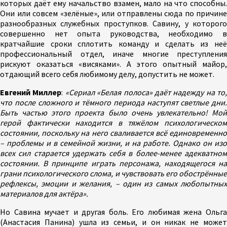
которых даёт ему начальство взамен, мало на что способны.
Они или совсем «зелёные», или отправлены сюда по причине
разнообразных служебных проступков. Савину, у которого
совершенно нет опыта руководства, необходимо в
кратчайшие сроки сплотить команду и сделать из неё
профессиональный отдел, иначе многие преступления
рискуют оказаться «висяками». А этого опытный майор,
отдающий всего себя любимому делу, допустить не может.
Евгений Миллер
:
«Сериал «Белая полоса» даёт надежду на то,
что после сложного и тёмного периода наступят светлые дни.
Быть частью этого проекта было очень увлекательно! Мой
герой фактически находится в тяжёлом психологическом
состоянии, поскольку на него сваливается всё единовременно
– проблемы и в семейной жизни, и на работе. Однако он изо
всех сил старается удержать себя в более-менее адекватном
состоянии. В принципе играть персонажа, находящегося на
грани психологического слома, и чувствовать его обострённые
рефлексы, эмоции и желания, – один из самых любопытных
материалов для актёра».
Но Савина мучает и другая боль. Его любимая жена Ольга
(Анастасия Панина) ушла из семьи, и он никак не может