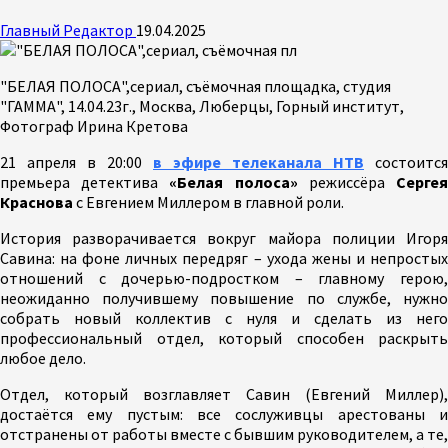
Главный Редактор
19.04.2025
"БЕЛАЯ ПОЛОСА",сериал, съёмочная площадка, студия
"ГАММА", 14.04.23г., Москва, Люберцы, Горный институт,
Фотограф Ирина Кретова
21 апреля в 20:00
в эфире телеканала НТВ
состоится
премьера детектива
«Белая полоса»
режиссёра
Серге
Краснова
с Евгением Миллером в главной роли.
История разворачивается вокруг майора полиции Игоря
Савина: на фоне личных передряг – ухода жены и непростых
отношений с дочерью-подростком – главному герою,
неожиданно получившему повышение по службе, нужно
собрать новый коллектив с нуля и сделать из него
профессиональный отдел, который способен раскрыть
любое дело.
Отдел, который возглавляет Савин (Евгений Миллер),
достаётся ему пустым: все сослуживцы арестованы и
отстранены от работы вместе с бывшим руководителем, а те,