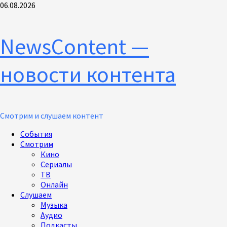
Перейти
06.08.2026
к
содержимому
NewsContent —
новости контента
Смотрим и слушаем контент
Основное
События
меню
Смотрим
Кино
Сериалы
ТВ
Онлайн
Слушаем
Музыка
Аудио
Подкасты