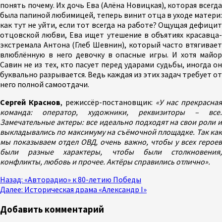
понять почему. Их дочь Ева (Алёна Новицкая), которая всегда
была папиной любимицей, теперь винит отца в уходе матери:
как тут не уйти, если тот всегда на работе? Ощущая дефицит
отцовской любви, Ева ищет утешение в объятиях красавца-
экстремала Антона (Глеб Шевнин), который часто втягивает
влюблённую в него девочку в опасные игры. И хотя майор
Савин не из тех, кто пасует перед ударами судьбы, иногда он
буквально разрывается. Ведь каждая из этих задач требует от
него полной самоотдачи.
Сергей Краснов
, режиссёр-постановщик:
«У нас прекрасная
команда: оператор, художники, реквизиторы – все.
Замечательные актеры: все идеально подходят на свои роли и
выкладывались по максимуму на съёмочной площадке. Так как
мы показываем отдел ОВД, очень важно, чтобы у всех героев
были разные характеры, чтобы были столкновения,
конфликты, любовь и прочее. Актёры справились отлично».
Продолжить
Назад:
«Авторадио» к 80-летию Победы
Далее:
Историческая драма «Александр I»
чтение
Добавить комментарий