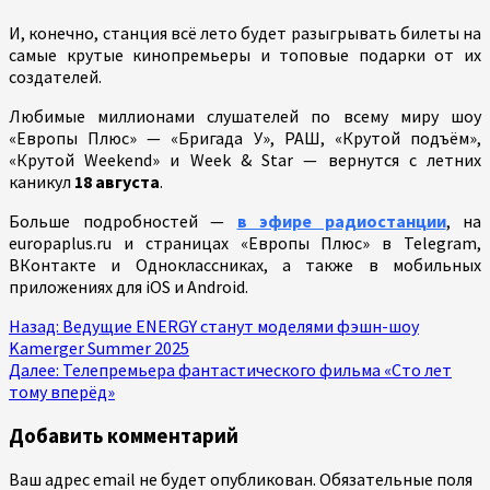
И, конечно, станция всё лето будет разыгрывать билеты на
самые крутые кинопремьеры и топовые подарки от их
создателей.
Любимые миллионами слушателей по всему миру шоу
«Европы Плюс» — «Бригада У», РАШ, «Крутой подъём»,
«Крутой Weekend» и Week & Star — вернутся с летних
каникул
18 августа
.
Больше подробностей —
в эфире радиостанции
, на
europaplus.ru и страницах «Европы Плюс» в Telegram,
ВКонтакте и Одноклассниках, а также в мобильных
приложениях для iOS и Android.
Продолжить
Назад:
Ведущие ENERGY станут моделями фэшн-шоу
Kamerger Summer 2025
чтение
Далее:
Телепремьера фантастического фильма «Сто лет
тому вперёд»
Добавить комментарий
Ваш адрес email не будет опубликован.
Обязательные поля