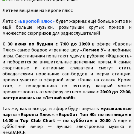
Летнее вещание на Европе плюс
Лето с
«Европой Плюс»
будет жарким: ещё больше хитов и
ещё больше музыки, розыгрыши крутых призов и
множество сюрпризов для радиослушателей!
С 30 июня по будням с 7:00 до 10:00
в эфире «Европы
Плюс» самое бодрое утреннее шоу
«Летнее У»
и любимые
игры. Счастливчики попытают удачу в рубрике «Жадность»
и поборются за внушительные денежные призы. А самые
спортивные и активные слушатели смогут стать
обладателями новеньких сап-бордов и мерча станции,
приняв участие в эфирной игре «Гонка на сапах». Кроме
того, с понедельника по пятницу каждый может
прочувствовать атмосферу летнего пляжа
с 20:00 до 22:00,
настроившись на «Летний вайб»
.
Так же, как и всегда, в эфире будут звучать
музыкальные
чарты «Европы Плюс»
:
«ЕвроХит Топ 40» по пятницам в
14:00 и Top Club Chart — по субботам в 20:00
. А ещё в
субботний вечер — лучшая электронная музыка в
ResiDANCE.