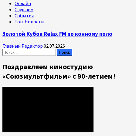
Онлайн
Слушаем
События
Топ-Новости
Золотой Кубок Relax FM по конному поло
Главный Редактор
02.07.2026
Найти:
Поздравляем киностудию
«Союзмультфильм» с 90-летием!