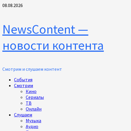
Перейти
08.08.2026
к
содержимому
NewsContent —
новости контента
Смотрим и слушаем контент
Основное
События
меню
Смотрим
Кино
Сериалы
ТВ
Онлайн
Слушаем
Музыка
Аудио