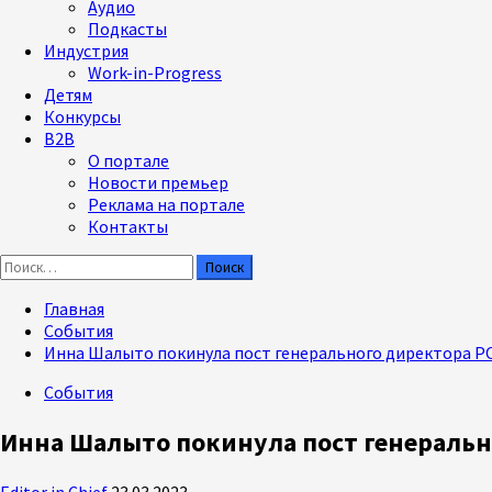
Аудио
Подкасты
Индустрия
Work-in-Progress
Детям
Конкурсы
B2B
О портале
Новости премьер
Реклама на портале
Контакты
Найти:
Главная
События
Инна Шалыто покинула пост генерального директора 
События
Инна Шалыто покинула пост генераль
Editor in Chief
23.03.2023