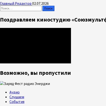
Главный Редактор
02.07.2026
Найти:
Поздравляем киностудию «Союзмультф
Возможно, вы пропустили
Аудио
Слушаем
События