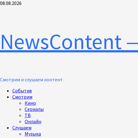
Перейти
08.08.2026
к
содержимому
NewsContent 
Смотрим и слушаем контент
Основное
События
меню
Смотрим
Кино
Сериалы
ТВ
Онлайн
Слушаем
Музыка