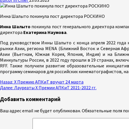
Инна Шалыто покинула пост директора РОСКИНО
Инна Шалыто
покинула пост генерального директора комп
директора
Екатерина Наумова
.
​​​​​​​Под руководством Инны Шалыто с конца апреля 2022
рынки Азии, региона MENA (Ближний Восток и Северная Афр
Азии (Вьетнам, Южная Корея, Япония, Индия) и на Ближне
Минкультуры России, в 2022 году прошли в 19 странах, вклю
RFF. Также получили развитие образовательные инициати
программу семинаров для российских кинематографистов, на
Продолжить
Назад:
X Премию АПКиТ вручат 24 марта
Далее:
Лауреаты X Премии АПКиТ 2021-2022 гг.
чтение
Добавить комментарий
Ваш адрес email не будет опубликован.
Обязательные поля п