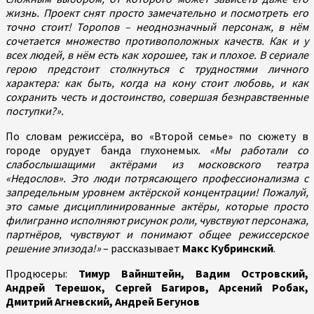
жизнь. Проект снят просто замечательно и посмотреть его
точно стоит! Торопов – неоднозначный персонаж, в нём
сочетается множество противоположных качеств. Как и у
всех людей, в нём есть как хорошее, так и плохое. В сериале
герою предстоит столкнуться с трудностями личного
характера: как быть, когда на кону стоит любовь, и как
сохранить честь и достоинство, совершая безнравственные
поступки?».
По словам режиссёра, во «Второй семье» по сюжету в
городе орудует банда глухонемых.
«Мы работали со
слабослышащими актёрами из московского театра
«Недослов». Это люди потрясающего профессионализма с
запредельным уровнем актёрской концентрации! Пожалуй,
это самые дисциплинированные актёры, которые просто
филигранно исполняют рисунок роли, чувствуют персонажа,
партнёров, чувствуют и понимают общее режиссерское
решение эпизода!»
– рассказывает
Макс Кубринский
.
Продюсеры:
Тимур Вайнштейн, Вадим Островский,
Андрей Терешок, Сергей Багиров, Арсений Робак,
Дмитрий Агневский, Андрей Бегунов