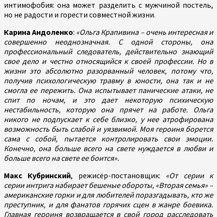
интимофобия: она может разделить с мужчиной постель,
но не радости и горести совместной жизни.
Карина Андоленко
:
«Ольга Крапивина – очень интересная и
совершенно неоднозначная. С одной стороны, она
профессиональный следователь, действительно знающий
свое дело и честно относящийся к своей профессии. Но в
жизни это абсолютно разорванный человек, потому что,
получив психологическую травму в юности, она так и не
смогла ее пережить. Она испытывает панические атаки, не
спит по ночам, и это дает некоторую психическую
нестабильность, которую она прячет на работе. Ольга
никого не подпускает к себе близко, у нее атрофирована
возможность быть слабой и уязвимой. Моя героиня борется
сама с собой, пытается контролировать свои эмоции.
Конечно, она больше всего на свете нуждается в любви и
больше всего на свете ее боится».
Макс Кубринский
, режисёр-постановщик:
«От серии к
серии интрига набирает бешеные обороты, «Вторая семья» –
американские горки и для любителей поразгадывать, кто же
преступник, и для фанатов горячих сцен в жанре боевика.
Главная героиня возвращается в свой город расследовать