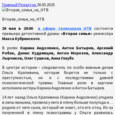
Главный Редактор
26.05.2025
Вторая_семья_на_НТВ
26 мая в 20:00
в эфире телеканала НТВ
состоится
премьера детективной драмы
«Вторая семья»
режиссёра
Макса Кубринского
.
В ролях:
Карина Андоленко, Антон Батырев, Арсений
Робак, Денис Кудрявцев, Антон Морозов, Александр
Лырчиков, Олег Сушков, Анна Глаубэ
.
В центре истории – следователь по особо важным делам
Ольга Крапивина, которая борется не только с
преступностью, но и с последствиями давней
психологической травмы. Главные роли в картине
исполнили актёры Карина Андоленко и Антон Батырев.
14 лет назад Ольга Крапивина (Карина Андоленко) угодила
в лапы маньяка, провела у него в плену больше полугода и…
родила от него сына, который не знает, кто его отец. Из-за
полученной в плену психотравмы у Ольги развилась