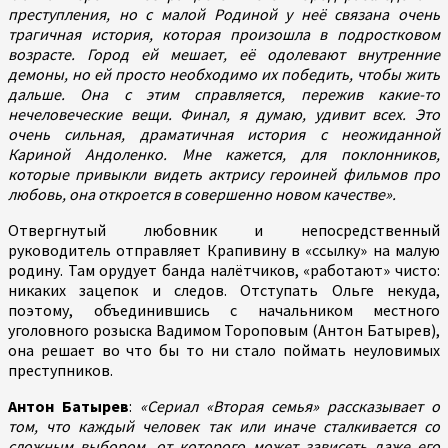
преступления, но с малой Родиной у неё связана очень
трагичная история, которая произошла в подростковом
возрасте. Город ей мешает, её одолевают внутренние
демоны, но ей просто необходимо их победить, чтобы жить
дальше. Она с этим справляется, пережив какие-то
нечеловеческие вещи. Финал, я думаю, удивит всех. Это
очень сильная, драматичная история с неожиданной
Кариной Андоленко. Мне кажется, для поклонников,
которые привыкли видеть актрису героиней фильмов про
любовь, она откроется в совершенно новом качестве».
Отвергнутый любовник и непосредственный
руководитель отправляет Крапивину в «ссылку» на малую
родину. Там орудует банда налётчиков, «работают» чисто:
никаких зацепок и следов. Отступать Ольге некуда,
поэтому, объединившись с начальником местного
уголовного розыска Вадимом Тороповым (Антон Батырев),
она решает во что бы то ни стало поймать неуловимых
преступников.
Антон Батырев
:
«Сериал «Вторая семья» рассказывает о
том, что каждый человек так или иначе сталкивается со
сложным выбором, от которого может зависеть даже его