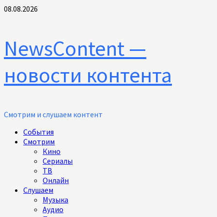
Перейти
08.08.2026
к
содержимому
NewsContent —
новости контента
Смотрим и слушаем контент
Основное
События
меню
Смотрим
Кино
Сериалы
ТВ
Онлайн
Слушаем
Музыка
Аудио