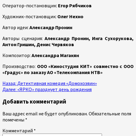
Оператор-постановщик:
Егор Рябчиков
Художник-постановщик:
Олег Нехно
Автор идеи:
Александр Пронин
Авторы сценария:
Александр Пронин, Инга Сухорукова,
Антон Гришин, Денис Червяков
Композитор:
Александра Магакян
Производство:
ООО «Киностудия КИТ» совместно с ООО
«Градус» по заказу АО «Телекомпания НТВ»
Продолжить
Назад:
Детективная комедия «Домохозяин»
Далее:
«ЯРКО» празднует день рождения
чтение
Добавить комментарий
Ваш адрес email не будет опубликован.
Обязательные поля
помечены
*
Комментарий
*