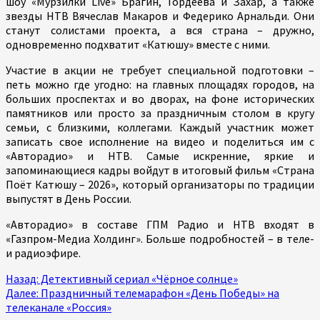
шоу «Мурзилки Live» Брагин, Гордеева и Захар, а также
звезды НТВ Вячеслав Макаров и Федерико Арнальди. Они
станут солистами проекта, а вся страна – дружно,
одновременно подхватит «Катюшу» вместе с ними.
Участие в акции не требует специальной подготовки –
петь можно где угодно: на главных площадях городов, на
больших проспектах и во дворах, на фоне исторических
памятников или просто за праздничным столом в кругу
семьи, с близкими, коллегами. Каждый участник может
записать свое исполнение на видео и поделиться им с
«Авторадио» и НТВ. Самые искренние, яркие и
запоминающиеся кадры войдут в итоговый фильм «Страна
Поёт Катюшу – 2026», который организаторы по традиции
выпустят в День России.
«Авторадио» в составе ГПМ Радио и НТВ входят в
«Газпром-Медиа Холдинг». Больше подробностей – в теле-
и радиоэфире.
Продолжить
Назад:
Детективный сериал «Чёрное солнце»
Далее:
Праздничный телемарафон «День Победы» на
чтение
телеканале «Россия»