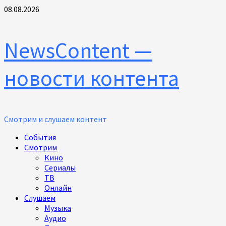
Перейти
08.08.2026
к
содержимому
NewsContent —
новости контента
Смотрим и слушаем контент
Основное
События
меню
Смотрим
Кино
Сериалы
ТВ
Онлайн
Слушаем
Музыка
Аудио