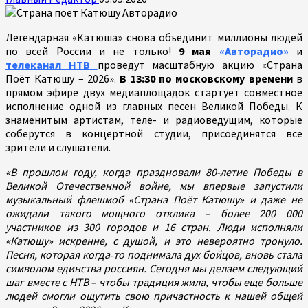
Легендарная «Катюша» снова объединит миллионы людей
по всей России и не только!
9 мая
«Авторадио»
и
телеканал НТВ
проведут масштабную акцию «Страна
Поёт Катюшу – 2026».
В 13:30 по московскому времени
в
прямом эфире двух медиаплощадок стартует совместное
исполнение одной из главных песен Великой Победы. К
знаменитым артистам, теле- и радиоведущим, которые
соберутся в концертной студии, присоединятся все
зрители и слушатели.
«В прошлом году, когда праздновали 80-летие Победы в
Великой Отечественной войне, мы впервые запустили
музыкальный флешмоб «Страна Поёт Катюшу» и даже не
ожидали такого мощного отклика – более 200 000
участников из 300 городов и 16 стран. Люди исполняли
«Катюшу» искренне, с душой, и это невероятно тронуло.
Песня, которая когда‑то поднимала дух бойцов, вновь стала
символом единства россиян. Сегодня мы делаем следующий
шаг вместе с НТВ – чтобы традиция жила, чтобы еще больше
людей смогли ощутить свою причастность к нашей общей