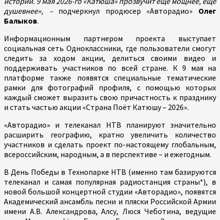
истории. 9 мая 2026-го «Катюша» прозвучит еще мощнее, еще
душевнее», –
подчеркнул продюсер «Авторадио»
Олег
Балыков
.
Информационным партнером проекта выступает
социальная сеть Одноклассники, где пользователи смогут
следить за ходом акции, делиться своими видео и
поддерживать участников по всей стране. К 9 мая на
платформе также появятся специальные тематические
рамки для фотографий профиля, с помощью которых
каждый сможет выразить свою причастность к празднику
и стать частью акции «Страна Поёт Катюшу – 2026».
«Авторадио» и телеканал НТВ планируют значительно
расширить географию, кратно увеличить количество
участников и сделать проект по-настоящему глобальным,
всероссийским, народным, а в перспективе – и ежегодным.
В День Победы в Технопарке НТВ (именно там базируются
телеканал и самая популярная радиостанция страны*), в
новой большой концертной студии «Авторадио», появятся
Академический ансамбль песни и пляски Российской Армии
имени А.В. Александрова, Алсу, Люся Чеботина, ведущие