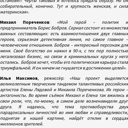
остановят! Черты таковых и хотелось придать образу. Но он
собирательный, конечно. Тут и хрупкость женская, и сила
материнская».
Михаил Пореченков
:
«Мой герой – политик 
предприниматель Борис Бобров. Сериал состоит из множества
важных составляющих: есть взаимоотношения двух главных
героев, серьезная детективная линия, но самое главное –
человеческие отношения. Бобров – интересный персонаж для
меня. Своё богатство он нажил в 90-х, с тех пор полностью
легализовал бизнес, но связи в криминальных кругах у него
остались. Бобров хочет, чтобы его политическая карьера стала
триумфальной. И он ничем не гнушается в достижении целей».
Илья Максимов
, режиссёр:
«Наш проект выделяется
великолепным творческим тандемом талантливых российских
артистов Елены Лядовой и Михаила Пореченкова. Их герои –
антагонисты. Во время съёмок Михаил и Елена так вжились в
свои роли, что, по-моему, в самом деле возненавидели друг
друга. Я надеюсь, что тема противоборства двух
парадоксальных личностей во имя любви и справедливости,
поднятая в нашей картине, найдёт отклик в сердцах
миллионов зрителей.