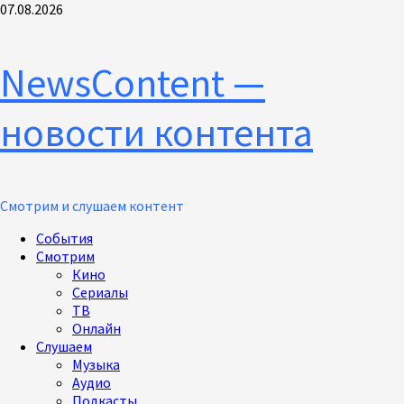
Перейти
07.08.2026
к
содержимому
NewsContent —
новости контента
Смотрим и слушаем контент
Основное
События
меню
Смотрим
Кино
Сериалы
ТВ
Онлайн
Слушаем
Музыка
Аудио
Подкасты