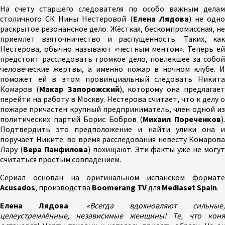
На счету старшего следователя по особо важным делам
столичного СК Нины Нестеровой (
Елена Лядова
) не одн
раскрытое резонансное дело. Жёсткая, бескомпромиссная, не
приемлет взяточничество и распущенность. Таких, как
Нестерова, обычно называют «честным ментом». Теперь ей
предстоит расследовать громкое дело, повлекшее за собой
человеческие жертвы, а именно пожар в ночном клубе. И
поможет ей в этом провинциальный следовать Никита
Комаров (
Макар Запорожский
), которому она предлагае
перейти на работу в Москву. Нестерова считает, что к делу о
пожаре причастен крупный предприниматель, член одной из
политических партий Борис Бобров (
Михаил Пореченков
)
Подтвердить это предположение и найти улики она и
поручает Никите: во время расследования невесту Комарова
Лару (
Вера Панфилова
) похищают. Эти факты уже не могут
считаться простым совпадением.
Сериал основан на оригинальном испанском формате
Acusados
, производства
Boomerang TV
для
Mediaset Spain
.
Елена Лядова
:
«Всегда вдохновляют сильные,
целеустремлённые, независимые женщины! Те, что коня