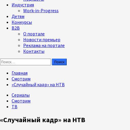
Индустрия
Work-in-Progress
Детям
Конкурсы
B2B
О портале
Новости премьер
Реклама на портале
Контакты
Найти:
Главная
Смотрим
«Случайный кадр» на НТВ
Сериалы
Смотрим
ТВ
«Случайный кадр» на НТВ