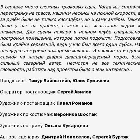
В сериале много сложных трюковых сцен. Когда мы снимали
перестрелку на трассе, машины неслись на полной скорости, а
за рулём были не только каскадёры, но и сами актёры. Также
были у нас на проекте, скажем так, испытания льдом и
пламенем. Для сцены пожара в ночном клубе специально
построили помещение, которое потом подожгли. Подготовка
была крайне серьезной, ведь у нас был всего один дубль. На
площадке дежурили пожарные машины. А в какие-то из дней
съёмок на натуре ударил двадцатиградусный мороз, был
сильный северный ветер. Несмотря не все технические
сложности, работать над проектом было очень интересно».
Продюсеры:
Тимур Вайнштейн, Юлия Сумачева
Оператор-постановщик:
Сергей Авилов
Художник-постановщик:
Павел Романов
Художник по костюмам:
Вероника Шостак
Художник по гриму:
Оксана Кукарцева
Авторы сценария:
Дмитрий Новоселов, Серегей Буртяк