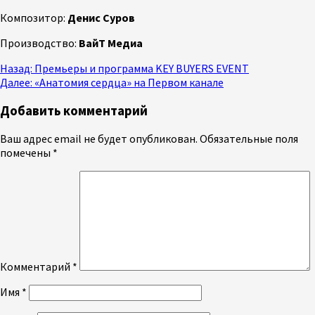
Композитор:
Денис Суров
Производство:
ВайТ Медиа
Продолжить
Назад:
Премьеры и программа KEY BUYERS EVENT
Далее:
«Анатомия сердца» на Первом канале
чтение
Добавить комментарий
Ваш адрес email не будет опубликован.
Обязательные поля
помечены
*
Комментарий
*
Имя
*