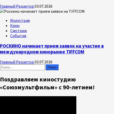
Главный Редактор
03.07.2026
Индустрия
Кино
Смотрим
События
РОСКИНО начинает прием заявок на участие в
международном кинорынке TIFFCOM
Главный Редактор
02.07.2026
Найти:
Поздравляем киностудию
«Союзмультфильм» с 90-летием!