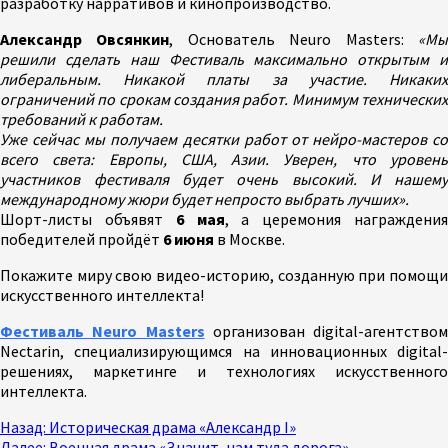
разработку нарративов и кинопроизводство.
Александр Овсянкин
, Основатель Neuro Masters:
«М
решили сделать наш Фестиваль максимально открытым и
либеральным. Никакой платы за участие. Никаких
ограничений по срокам создания работ. Минимум технических
требований к работам.
Уже сейчас мы получаем десятки работ от нейро-мастеров со
всего света: Европы, США, Азии. Уверен, что уровень
участников фестиваля будет очень высокий. И нашему
международному жюри будет непросто выбрать лучших».
Шорт-листы объявят
6 мая
, а церемония награждени
победителей пройдёт
6 июня
в Москве.
Покажите миру свою видео-историю, созданную при помощи
искусственного интеллекта!
Фестиваль Neuro Masters
организован digital-агентством
Nectarin, специализирующимся на инновационных digital-
решениях, маркетинге и технологиях искусственного
интеллекта.
Продолжить
Назад:
Историческая драма «Александр I»
Далее:
Военная драма «Значит, нам туда дорога»