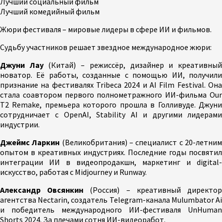
Лучший социальный фильм
Лучший комедийный фильм
Жюри фестиваля – мировые лидеры в сфере ИИ и фильмов.
Судьбу участников решает звездное международное жюри:
Джуни Лау
(Китай) – режиссёр, дизайнер и креативны
новатор. Её работы, созданные с помощью ИИ, получили
признание на фестивалях Tribeca 2024 и AI Film Festival. Она
стала соавтором первого полнометражного ИИ-фильма Our
T2 Remake, премьера которого прошла в Голливуде. Джуни
сотрудничает с OpenAI, Stability AI и другими лидерами
индустрии.
Джеймс Ларкин
(Великобритания) – специалист с 20-летни
опытом в креативных индустриях. Последние годы посвятил
интеграции ИИ в видеопродакшн, маркетинг и digital-
искусство, работая с Midjourney и Runway.
Александр Овсянкин
(Россия) – креативный директо
агентства Nectarin, создатель Telegram-канала Mulumbator Ai
и победитель международного ИИ-фестиваля UnHuman
Shorts 2024. За плечами сотня ИИ-видеоработ.