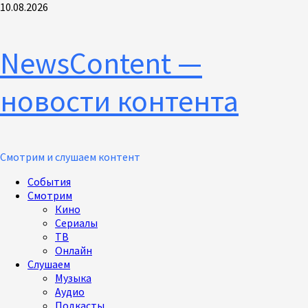
Перейти
10.08.2026
к
содержимому
NewsContent —
новости контента
Смотрим и слушаем контент
Основное
События
меню
Смотрим
Кино
Сериалы
ТВ
Онлайн
Слушаем
Музыка
Аудио
Подкасты