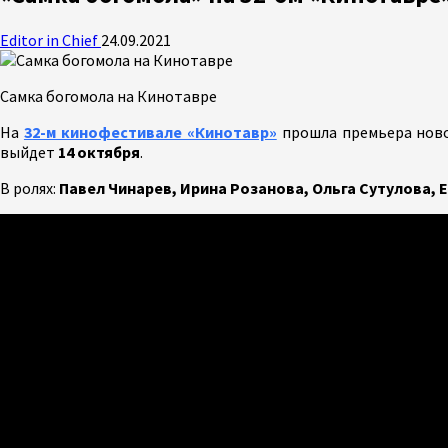
Editor in Chief
24.09.2021
Самка богомола на Кинотавре
На
32-м кинофестивале «Кинотавр»
прошла премьера нов
выйдет
14 октября
.
В ролях:
Павел Чинарев, Ирина Розанова, Ольга Сутулова, 