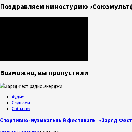
Поздравляем киностудию «Союзмультф
Возможно, вы пропустили
Аудио
Слушаем
События
Спортивно-музыкальный фестиваль «Заряд Фест