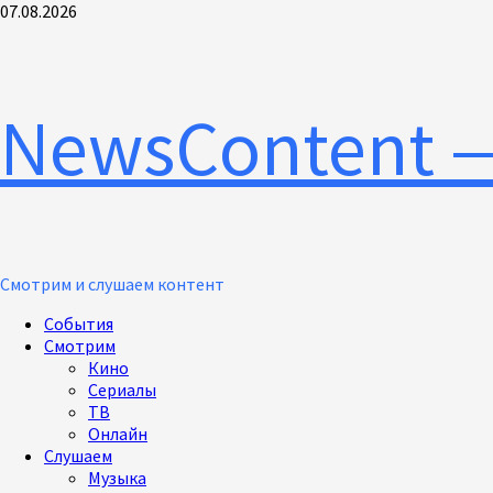
Перейти
07.08.2026
к
содержимому
NewsContent 
Смотрим и слушаем контент
Основное
События
меню
Смотрим
Кино
Сериалы
ТВ
Онлайн
Слушаем
Музыка