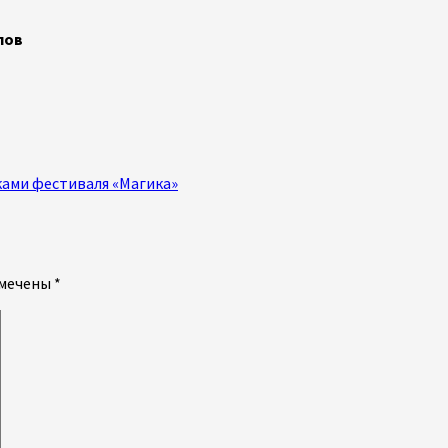
лов
ками фестиваля «Магика»
омечены
*