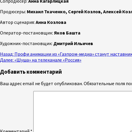
Сопродюсер:
Анна Кагарлицкая
Продюсеры:
Михаил Ткаченко, Сергей Козлов, Алексей Коз
Автор сценария:
Анна Козлова
Оператор-постановщик:
Яков Башта
Художник-постановщик:
Дмитрий Ильичев
Продолжить
Назад:
Профи анимации из «Газпром-медиа» станут наставни
Далее:
«Шуша» на телеканале «Россия»
чтение
Добавить комментарий
Ваш адрес email не будет опубликован.
Обязательные поля п
Комментарий
*