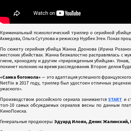
Криминальный психологический триллер о серийной убийце
Ахмедова, Ольга Сутулова и режиссер Нурбек Эген. Показ пр
По сюжету серийная убийца Жанна Дронова (Ирина Розанова
жестоких убийствах. Жанна безжалостно расправлялась с м
гиене, крокодилу и другим «прирожденным убийцам». Узнав,
покинет колонию на время расследования. Второе: делом буде
«Самка богомола»
— это адаптация успешного французского 
Netflix в 2017 году, триллер был удостоен отличных реценз
ужасного».
Производством российского сериала занимаются
START
и с
топ-10 самых обсуждаемых сериалов весны по данным плат
КиноПоиска.
Генеральные продюсеры:
Эдуард Илоян, Денис Жалинский, 