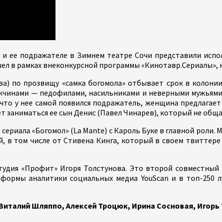
 и ее подражателе в Зимнем театре Сочи представили испо
ошел в рамках внеконкурсной программы «Кинотавр.Сериалы», 
) по прозвищу «самка богомола» отбывает срок в колонии 
ужчинами — педофилами, насильниками и неверными мужьями
 что у нее самой появился подражатель, женщина предлагае
т заниматься ее сын Денис (Павел Чинарев), который не обща
сериала «Богомол» (La Mante) с Кароль Буке в главной роли.
ий, в том числе от Стивена Кинга, который в своем твиттер
тудия «Профит» Игоря Толстунова. Это второй совместный 
формы аналитики социальных медиа YouScan и в топ-250 л
Виталий Шляппо, Алексей Троцюк, Ирина Сосновая, Игорь