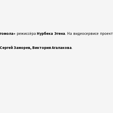
гомола»
режиссёра
Нурбека Эгена
. На видеосервисе проек
 Сергей Заморев, Виктория Агалакова
.