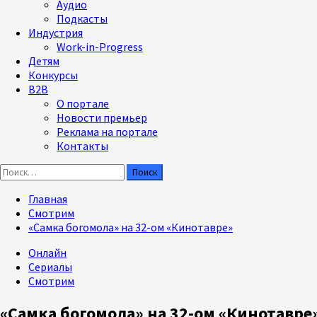
Аудио
Подкасты
Индустрия
Work-in-Progress
Детям
Конкурсы
B2B
О портале
Новости премьер
Реклама на портале
Контакты
Найти:
Главная
Смотрим
«Самка богомола» на 32-ом «Кинотавре»
Онлайн
Сериалы
Смотрим
«Самка богомола» на 32-ом «Кинотавре