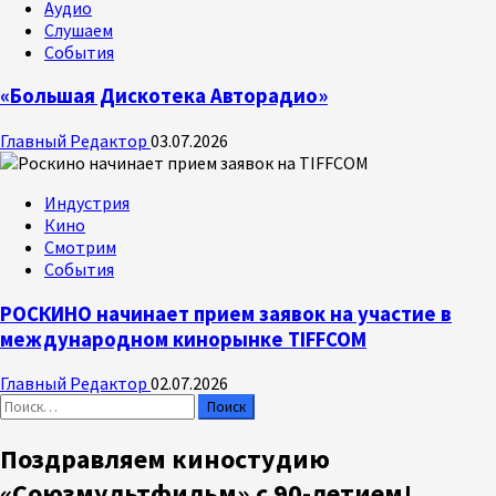
Аудио
Слушаем
События
«Большая Дискотека Авторадио»
Главный Редактор
03.07.2026
Индустрия
Кино
Смотрим
События
РОСКИНО начинает прием заявок на участие в
международном кинорынке TIFFCOM
Главный Редактор
02.07.2026
Найти:
Поздравляем киностудию
«Союзмультфильм» с 90-летием!