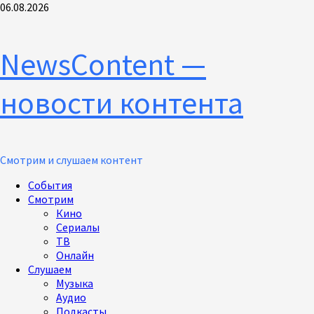
Перейти
06.08.2026
к
содержимому
NewsContent —
новости контента
Смотрим и слушаем контент
Основное
События
меню
Смотрим
Кино
Сериалы
ТВ
Онлайн
Слушаем
Музыка
Аудио
Подкасты