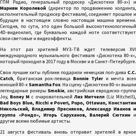
ГПМ Радио, генеральный продюсер «Дискотеки 80-х») и
Мариям Королевой
(директор по продвижению холдинга
исполнительный продюсер фестиваля), соединяет прошлое и
будущее в настоящем словно настоящая машина времени.
Сегодня, по сути, это один большой высокотехнологичный
4D-видеоклип, где буквально каждой ноте соответствуют
свои световые и видеоэффекты.
На этот раз зрителей МУЗ-ТВ ждет телеверсия XVI
международного музыкального фестиваля «Дискотека 80-х»,
который проходил в 2017 году в Москве и в Санкт-Петербурге.
Свои лучшие хиты публике подарили немецкая поп-дива
C.C.
Catch
, британская рок-певица
Bonnie Tyler
и мечта все
юношей 80-х
Samantha Fox
. На сцену «Дискотеки 80-х» вышли
легендарные рокеры
Smokie
, австрийская евродиско-группа
Joy,
Boney M
с очаровательной
Лиз Митчелл
(Liz Mitchell),
Bad Boys Blue, Ricchi e Poveri, Pupo, Ottawan, Константин
Никольский, Владимир Пресняков, Александр Иванов и
группа «Рондо», Игорь Саруханов, Валерий Сюткин
и
другие всеми любимые артисты.
21 августа фестиваль вновь отправит зрителей в яркое