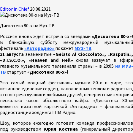
Editor in Chief
20.08.2021
Дискотека 80-х на Муз-ТВ
Россиян вновь ждет встреча со звездами
«Дискотеки 80-х»
В ближайшую субботу международный музыкальный
фестиваль
«Авторадио»
покажет
МУЗ-ТВ
.
21 августа
знаменитые
«Gelato Al Cioccolato», «Rasputin»
«D.I.S.C.O.», «Heaven and Hell»
снова зазвучат в эфир
главного музыкального телеканала страны – в 20:05
на МУЗ-
ТВ
стартует
«Дискотека 80-х»
!
Это самый мощный фестиваль музыки 80-х в мире, это
истинное единение сердец, наполненных теплом и радостью,
это встреча лучших и любимых друзей, невероятные эмоции и
несколько часов абсолютного кайфа. «Дискотека 80-х»
является визитной карточкой «Авторадио» – флагманской
радиостанции холдинга ГПМ Радио.
Шоу, которое ежегодно готовит команда профессионалов
под руководством
Юрия Костина
(генеральный директо