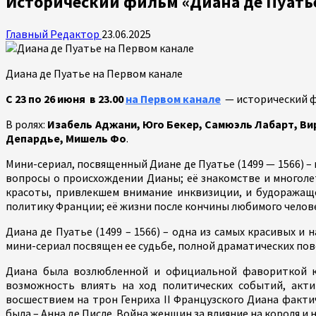
Исторический фильм «Диана де Пуать
Главный Редактор
23.06.2025
Диана де Пуатье на Первом канале
С 23 по 26 июня в 23.00
на Первом канале
— исторический 
В ролях:
Изабель Аджани, Юго Бекер, Самюэль Лабарт, Ви
Депардье, Мишель Фо
.
Мини-сериал, посвященный Диане де Пуатье (1499 — 1566) –
вопросы о происхождении Дианы; её знакомстве и многолет
красоты, привлекшем внимание инквизиции, и будоражаще
политику Франции; её жизни после кончины любимого чело
Диана де Пуатье (1499 – 1566) – одна из самых красивых 
мини-сериал посвящен ее судьбе, полной драматических пов
Диана была возлюбленной и официальной фавориткой ко
возможность влиять на ход политических событий, акт
восшествием на трон Генриха II Французского Диана факти
была – Анна де Писле. Война женщин за влияние на короля и