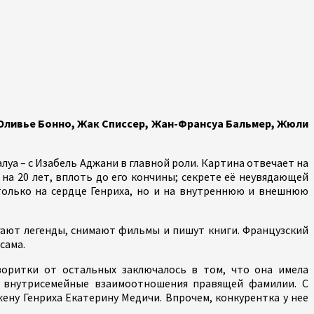
 Оливье Бонно, Жак Списсер, Жан-Франсуа Бальмер, Жюли
уа – c Изабель Аджани в главной роли. Картина отвечает на
а 20 лет, вплоть до его кончины; секрете её неувядающей
только на сердце Генриха, но и на внутреннюю и внешнюю
агают легенды, снимают фильмы и пишут книги. Французский
сама.
оритки от остальных заключалось в том, что она имела
о внутрисемейные взаимоотношения правящей фамилии. С
ену Генриха Екатерину Медичи. Впрочем, конкурентка у нее