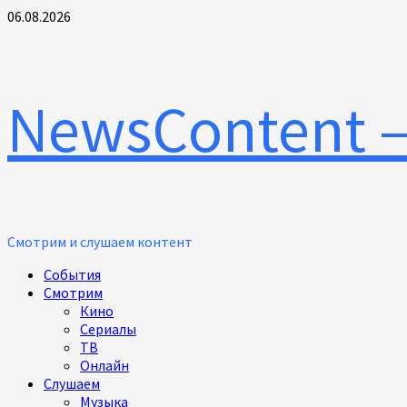
Перейти
06.08.2026
к
содержимому
NewsContent 
Смотрим и слушаем контент
Основное
События
меню
Смотрим
Кино
Сериалы
ТВ
Онлайн
Слушаем
Музыка