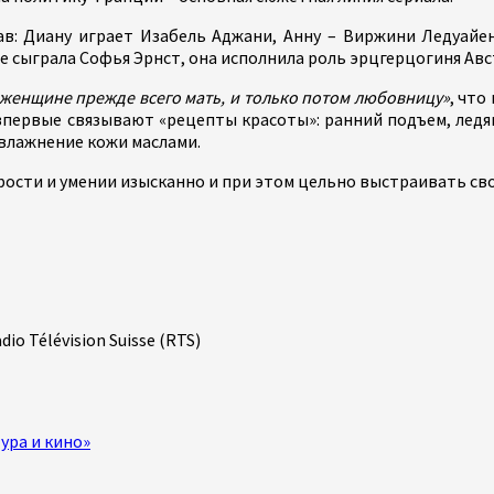
в: Диану играет Изабель Аджани, Анну – Виржини Ледуайе
 сыграла Софья Эрнст, она исполнила роль эрцгерцогиня Авс
женщине прежде всего мать, и только потом любовницу»
, что
 впервые связывают «рецепты красоты»: ранний подъем, лед
увлажнение кожи маслами.
дрости и умении изысканно и при этом цельно выстраивать св
io Télévision Suisse (RTS)
ура и кино»