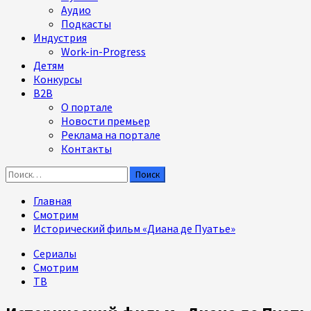
Аудио
Подкасты
Индустрия
Work-in-Progress
Детям
Конкурсы
B2B
О портале
Новости премьер
Реклама на портале
Контакты
Найти:
Главная
Смотрим
Исторический фильм «Диана де Пуатье»
Сериалы
Смотрим
ТВ