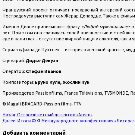
Французский проект отличает прекрасный актерский соста
Нострадамуса выступит сам Жерар Депардье. Также в фильме
Именно Диане приписывают фразу:
«Любой мужчина ищет в 
лет. При этом она славилась своей внешностью и с ней же
еде и напитках – отсутствие жирной пищи и алкоголя, как и 
Сериал «Диана де Пуатье» — история о женской красоте, му
Сценарий:
Дидье Декуэн
Оператор:
Стефан Иванов
Композиторы:
Бруно Куле, Жослин Пук
Производство Passionfilms, France Télévisions, TV5MONDE, Rad
© Magali BRAGARD-Passion films-FTV
Продолжить
Назад:
Остросюжетный детектив «Агеев»
Далее:
Итоги XХXI Международного кинофестиваля «Литерат
чтение
Добавить комментарий