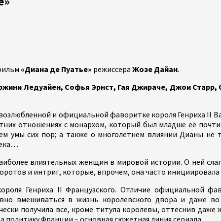
е»
фильм
«Диана де Пуатье»
режиссера
Жозе Дайан
.
ржини Ледуайен, Софья Эрнст, Гая Джираче, Джои Старр,
 возлюбленной и официальной фаворитке короля Генриха II Вал
них отношениях с монархом, который был младше её почти н
м умы сих пор; а также о многолетнем влиянии Дианы не 
века…
и наиболее влиятельных женщин в мировой истории. О ней сл
оротов и интриг, которые, впрочем, она часто инициировала 
роля Генриха II Французского. Отличие официальной фав
ивно вмешиваться в жизнь королевского двора и даже в
чески получила все, кроме титула королевы, оттеснив даже ж
 на политику Франции – основная сюжетная линия сериала.