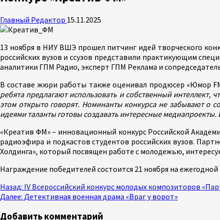
Главный Редактор
15.11.2025
13 ноября в НИУ ВШЭ прошел питчинг идей творческого конк
российских вузов и ссузов представили практикующим специ
аналитики ГПМ Радио, эксперт ГПМ Реклама и сопредседате
В составе жюри работы также оценивал продюсер «Юмор 
ребята предлагают использовать и собственный интеллект, ч
этом открыто говорят. Номинанты конкурса не забывают о со
идеями таланты готовы создавать интересные медиапроекты. И
«Креатив ФМ» – инновационный конкурс Российской Академи
радиоэфира и подкастов студентов российских вузов. Партн
Холдинга», который посвящен работе с молодежью, интерес
Награждение победителей состоится 21 ноября на ежегодной
Продолжить
Назад:
IV Всероссийский конкурс молодых композиторов «Пар
Далее:
Детективная военная драма «Враг у ворот»
чтение
Добавить комментарий