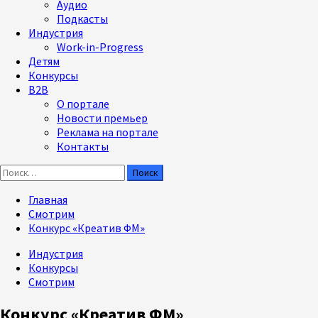
Аудио
Подкасты
Индустрия
Work-in-Progress
Детям
Конкурсы
B2B
О портале
Новости премьер
Реклама на портале
Контакты
Найти:
Главная
Смотрим
Конкурс «Креатив ФМ»
Индустрия
Конкурсы
Смотрим
Конкурс «Креатив ФМ»