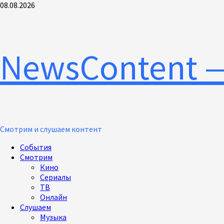
Перейти
08.08.2026
к
содержимому
NewsContent 
Смотрим и слушаем контент
Основное
События
меню
Смотрим
Кино
Сериалы
ТВ
Онлайн
Слушаем
Музыка