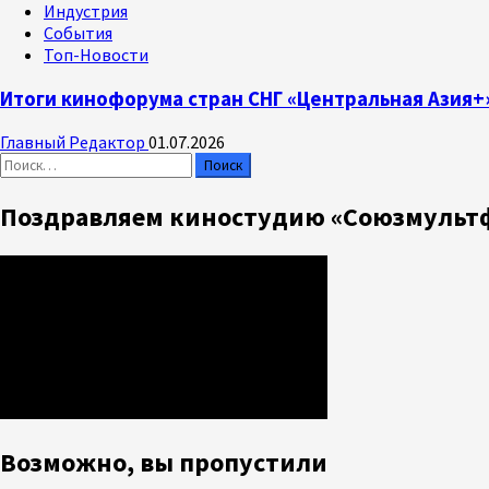
Индустрия
События
Топ-Новости
Итоги кинофорума стран СНГ «Центральная Азия+
Главный Редактор
01.07.2026
Найти:
Поздравляем киностудию «Союзмультф
Возможно, вы пропустили