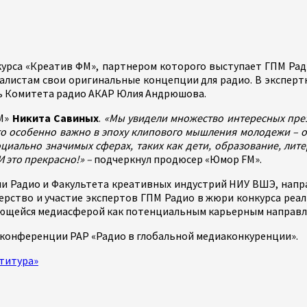
урса «Креатив ФМ», партнером которого выступает ГПМ Ради
алистам свои оригинальные концепции для радио. В эксперт
ль Комитета радио АКАР Юлия Андрюшова.
FM»
Никита Савиных
.
«Мы увидели множество интересных през
то особенно важно в эпоху клипового мышления молодежи – о
циально значимых сферах, таких как дети, образование, лите
 это прекрасно!» –
подчеркнул продюсер «Юмор FM».
и Радио и Факультета креативных индустрий НИУ ВШЭ, напра
ерство и участие экспертов ГПМ Радио в жюри конкурса реа
ующейся медиасферой как потенциальным карьерным направл
 конференции РАР «Радио в глобальной медиаконкуренции».
титура»