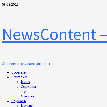
Перейти
08.08.2026
к
содержимому
NewsContent 
Смотрим и слушаем контент
Основное
События
меню
Смотрим
Кино
Сериалы
ТВ
Онлайн
Слушаем
Музыка