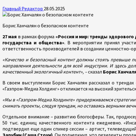
Главный Редактор
28.05.2025
Борис Ханчалян о безопасном контенте
27 мая
в рамках форума
«Россия и мир: тренды здорового
государства и общества»
. В мероприятии принял участ
ответственность производителей в создании ценностно-о
«Качество и безопасный контент должны стоять превыше п
направления деятельности для всей индустрии. И здесь дол
качественный экологичный контент», –
сказал
Борис Ханчал
В своем выступлении Борис Ханчалян рассказал о трендах
«Газпром-Медиа Холдинг» откликается на высокий зрительск
«Мы в «Газпром-Медиа Холдинге» придерживаемся стратегии о
снимать проекты, следуя трендам, но оставаясь верными веч
Отдельное внимание – развитию блогосферы. Так, продюс
50 тыс. единиц качественного контента ежедневно. «Ин
подтвердил еще один спикер сессии – артист, телеведущи
Зарубин (Саша Стоун)
. Он подчеркнул, что резиденты про