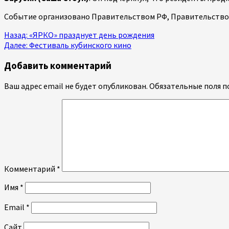
Событие организовано Правительством РФ, Правительством
Продолжить
Назад:
«ЯРКО» празднует день рождения
Далее:
Фестиваль кубинского кино
чтение
Добавить комментарий
Ваш адрес email не будет опубликован.
Обязательные поля 
Комментарий
*
Имя
*
Email
*
Сайт