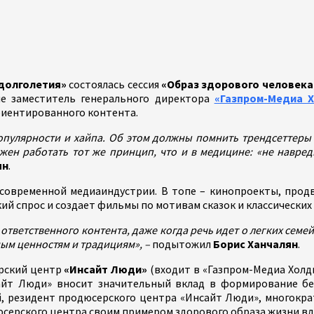
 долголетия»
состоялась сессия
«Образ здорового человека
ие заместитель генерального директора
«Газпром-Медиа Х
риентированного контента.
опулярности и хайпа. Об этом должны помнить трендсеттеры
жен работать тот же принцип, что и в медицине: «не навреди
ян
.
 современной медиаиндустрии. В топе – кинопроекты, про
ий спрос и создает фильмы по мотивам сказок и классически
тветственного контента, даже когда речь идет о легких семе
ным ценностям и традициям», –
подытожил
Борис Ханчалян
.
ерский центр
«Инсайт Люди»
(входит в «Газпром-Медиа Холди
сайт Люди» вносит значительный вклад в формирование бе
й, резидент продюсерского центра «Инсайт Люди», многокр
дюсерского центра своим примером здорового образа жизни 