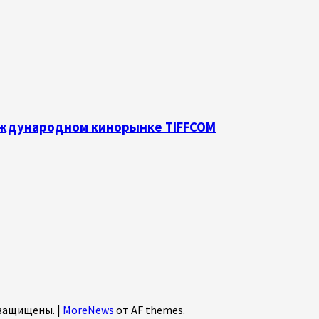
международном кинорынке TIFFCOM
а защищены.
|
MoreNews
от AF themes.