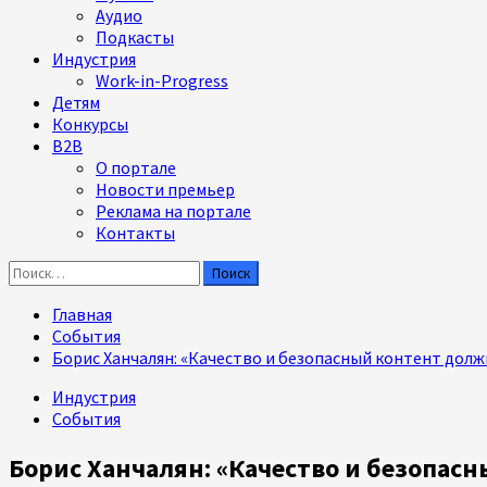
Аудио
Подкасты
Индустрия
Work-in-Progress
Детям
Конкурсы
B2B
О портале
Новости премьер
Реклама на портале
Контакты
Найти:
Главная
События
Борис Ханчалян: «Качество и безопасный контент долж
Индустрия
События
Борис Ханчалян: «Качество и безопас