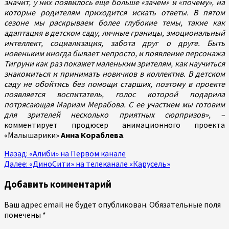
значит, у них появилось еще больше «зачем» и «почему», на
которые родителям приходится искать ответы. В пятом
сезоне мы раскрываем более глубокие темы, такие как
адаптация в детском саду, личные границы, эмоциональный
интеллект, социализация, забота друг о друге. Быть
новеньким иногда бывает непросто, и появление персонажа
Тигруни как раз покажет маленьким зрителям, как научиться
знакомиться и принимать новичков в коллектив. В детском
саду не обойтись без помощи старших, поэтому в проекте
появляется воспитатель, голос которой подарила
потрясающая Мариам Мерабова. С ее участием мы готовим
для зрителей несколько приятных сюрпризов», –
комментирует продюсер анимационного проекта
«Малышарики»
Анна Кораблева
.
Продолжить
Назад:
«Алиби» на Первом канале
Далее:
«ДиноСити» на телеканале «Карусель»
чтение
Добавить комментарий
Ваш адрес email не будет опубликован.
Обязательные поля
помечены
*