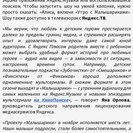
поиском. Чтобы запустить шоу на умной колонке, нужно
просто сказать: «Алиса, включи «Утро с Малышариками».
Шоу также доступно в телевизорах с
Яндекс.ТВ
.
«​​Мы верим, что любовь к детским героям простирается
далеко за пределы границ медиа, и стремимся расширять
опыт и удовлетворять интересы даже самой юной
аудитории. С Яндекс Плюсом родитель вместе с ребенком
может выбрать удобный формат историй про любимых
героев — аудио или видео — в зависимости от ситуации,
настроения, времени суток. Например, детские
познавательные подкасты «Зубочистки» от «Смешариков» и
«Фикситека» от «Фиксиков» хорошо дополняют
одноименные мультсериалы. В схожем формате в этом
сезоне выходят и «Малышарики» — с утренним аудиошоу для
самых маленьких на Яндекс.Музыке и новыми эпизодами
мультсериала
на КиноПоиске
», —
говорит
Яна Орлова
,
руководитель детского направления лицензирования
медиасервисов Яндекса.
«Проекту «Малышарики» в ноябре исполняется шесть лет.
Наши малыши подросли, стали более самостоятельными, а