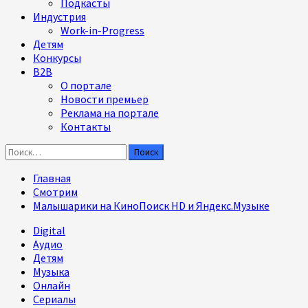
Подкасты
Индустрия
Work-in-Progress
Детям
Конкурсы
B2B
О портале
Новости премьер
Реклама на портале
Контакты
Найти:
Главная
Смотрим
Малышарики на КиноПоиск HD и Яндекс.Музыке
Digital
Аудио
Детям
Музыка
Онлайн
Сериалы