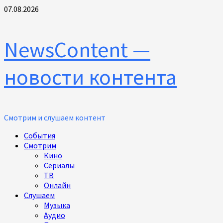
Перейти
07.08.2026
к
содержимому
NewsContent —
новости контента
Смотрим и слушаем контент
Основное
События
меню
Смотрим
Кино
Сериалы
ТВ
Онлайн
Слушаем
Музыка
Аудио