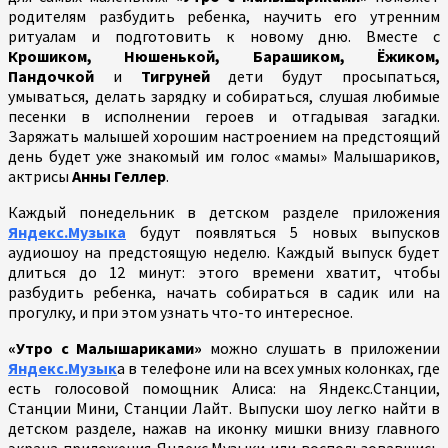
родителям разбудить ребенка, научить его утренним
ритуалам и подготовить к новому дню. Вместе с
Крошиком, Нюшенькой, Барашиком, Ёжиком,
Пандочкой
и
Тигруней
дети будут просыпаться,
умываться, делать зарядку и собираться, слушая любимые
песенки в исполнении героев и отгадывая загадки.
Заряжать малышей хорошим настроением на предстоящий
день будет уже знакомый им голос «мамы» Малышариков,
актрисы
Анны Геллер
.
Каждый понедельник в детском разделе приложения
Яндекс.Музыка
будут появляться 5 новых выпусков
аудиошоу на предстоящую неделю. Каждый выпуск будет
длиться до 12 минут: этого времени хватит, чтобы
разбудить ребенка, начать собираться в садик или на
прогулку, и при этом узнать что-то интересное.
«Утро с Малышариками»
можно слушать в приложении
Яндекс.Музык
а в телефоне или на всех умных колонках, где
есть голосовой помощник Алиса: на Яндекс.Станции,
Станции Мини, Станции Лайт. Выпуски шоу легко найти в
детском разделе, нажав на иконку мишки внизу главного
экрана приложения Яндекс.Музыки или воспользовавшись