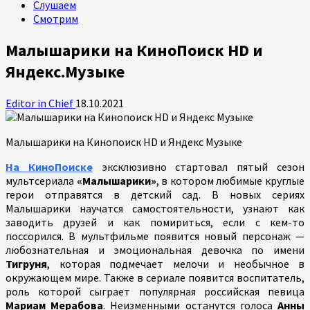
Слушаем
Смотрим
Малышарики на КиноПоиск HD и
Яндекс.Музыке
Editor in Chief
18.10.2021
Малышарики на Кинопоиск HD и Яндекс Музыке
На КиноПоиске
эксклюзивно стартовал пятый сезон
мультсериала
«Малышарики»
, в котором любимые круглые
герои отправятся в детский сад. В новых сериях
Малышарики научатся самостоятельности, узнают как
заводить друзей и как помириться, если с кем-то
поссорился. В мультфильме появится новый персонаж —
любознательная и эмоциональная девочка по имени
Тигруня
, которая подмечает мелочи и необычное в
окружающем мире. Также в сериале появится воспитатель,
роль которой сыграет популярная российская певица
Мариам Мерабова
. Неизменными останутся голоса
Анны