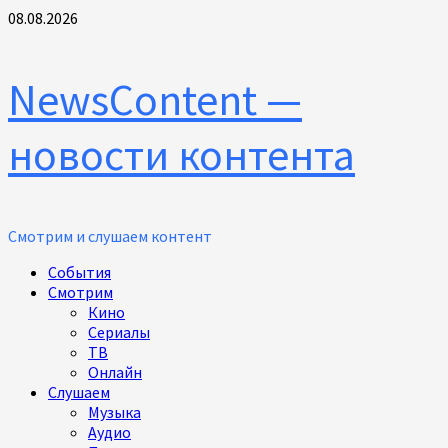
Перейти
08.08.2026
к
содержимому
NewsContent —
новости контента
Смотрим и слушаем контент
Основное
События
меню
Смотрим
Кино
Сериалы
ТВ
Онлайн
Слушаем
Музыка
Аудио