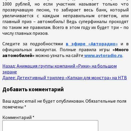
1000 рублей, но если участник называет только что
прозвучавшую песню, то забирает весь банк, который
увеличивается с каждым неправильным ответом, или
главный приз – автомобиль! Ведь суперфиналы проходят
по таким же правилам. Всего в этом году их будет три – по
числу главных призов.
Следите за подробностями
в эфире «Авторадио»
и в
официальных аккаунтах. Полные правила игры
«Много
автомобилей»
можно узнать на сайте
www.avtoradio.ru
.
Продолжить
Назад:
Анимация группы компаний «Рики» на большом
экране
чтение
Далее:
Детективный триллер «Капкан для монстра» на НТВ
Добавить комментарий
Ваш адрес email не будет опубликован.
Обязательные поля
помечены
*
Комментарий
*