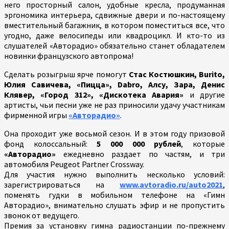
него просторный салон, удобные кресла, продуманная
эргономика интерьера, сдвижные двери и по-настоящему
вместительный багажник, в котором поместиться все, что
угодно, даже велосипеды или квадроцикл. И кто-то из
слушателей «Авторадио» обязательно станет обладателем
новинки французского автопрома!
Сделать розыгрыш ярче помогут
Стас Костюшкин, Burito,
Юлия Савичева, «Пицца», Dabro, Алсу, Зара, Денис
Клявер, «Город 312», «Дискотека Авария»
и другие
артисты, чьи песни уже не раз приносили удачу участникам
фирменной игры
«Авторадио»
.
Она проходит уже восьмой сезон. И в этом году призовой
фонд колоссальный:
5 000 000 рублей
, которые
«Авторадио»
ежедневно раздает по частям, и три
автомобиля Peugeot Partner Crossway.
Для участия нужно выполнить несколько условий:
зарегистрироваться на
www.avtoradio.ru/auto2021
,
поменять гудки в мобильном телефоне на «Гимн
Авторадио», внимательно слушать эфир и не пропустить
звонок от ведущего.
Премия за установку гимна радиостанции по-прежнему