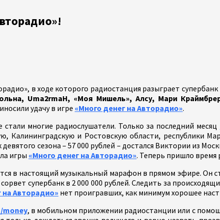
Авторадио»!
радио», в ходе которого радиостанция разыграет супербанк
а Польна, Uma2rmaH, «Моя Мишель», Алсу, Мари Краймбр
иносили удачу в игре
«Много денег на Авторадио»
.
е стали многие радиослушатели. Только за последний месяц
ю, Калининградскую и Ростовскую области, республики Ма
евятого сезона – 57 000 рублей – достался Виктории из Моск
ала игры
«Много денег на Авторадио»
. Теперь пришло время
тся в настоящий музыкальный марафон в прямом эфире. Он 
сорвет супербанк в 2 000 000 рублей. Следить за происходящим
г на Авторадио»
нет проигравших, как минимум хорошее наст
u/money
, в мобильном приложении радиостанции или с помощ
я только дождаться звонка ведущего и верно назвать проз