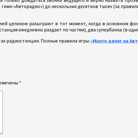
т гимн «Авторадио») до нескольких десятков тысяч (за прав
блей целиком разыграют в тот момент, когда в основном фо
танция ежедневно раздает по частям), два супербанка (в один
тах радиостанции. Полные правила игры
«Много денег на Ав
помечены
*