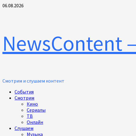
Перейти
06.08.2026
к
содержимому
NewsContent 
Смотрим и слушаем контент
Основное
События
меню
Смотрим
Кино
Сериалы
ТВ
Онлайн
Слушаем
Музыка