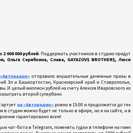
 в
2 000 000 рублей
. Поддержать участников в студию придут
ери, Ольга Серябкина, Слава, GAYAZOV$ BROTHER$, Люся
«Авторадио»
отправило внушительные денежные призы в
рий Эл и Башкортостан, Красноярский край и Ставрополье,
вы. И целый миллион рублей на счету Алексея Иваровского из
 разыграть второй супербанк.
стартует
на «Авторадио»
ровно в 15:00 и продолжится до тех
 в студии можно будет не только в эфире, но и на сайте, и в
роение гарантировано всем!
ью чат-бота в Telegram, поменять гудки в телефоне на гимн
вучавшую песню. Выигрыш может составлять от 1000 рублей