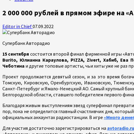
2 000 000 рублей в прямом эфире на «
Editor in Chief
07.09.2022
Супербанк Авторадио
15 сентября
состоится второй финал фирменной игры «Авто
Burito, Юлианна Караулова, PIZZA, Zivert, Хабиб, Ев
Чеботина
и другие топовые артисты, чьи хиты уже не раз пр
Проект продолжается девятый сезон, и за это время богач
Томскую, Кировскую, Оренбургскую, Ивановскую, Тюменску
Санкт-Петербург и Ямало-Ненецкий АО. Самый крупный банк д
Белгородской области, ставшего победителем первого фин
Благодаря живым выступлениям звезд суперфинал преврати
пор, пока не определится главный счастливчик дня, который 
официальных аккаунтах радиостанции. В игре
«Много дене
Для участия достаточно зарегистрироваться на
avtoradio.r
«Авторадио» и внимательно слушать эфир. Дальше остаетс